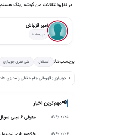
در نقل‌وانتقالات من گوشه رینگ هستم و
امیر قزلباش
نویسنده
برچسب‌ها:
استقلال
علی نظری جویباری
→ جویباری: قهرمانی جام حذفی را مدیون هل
مهم‌ترین اخبار
📢
معرفی ۶ مینی سریال ۲۰۲۵ که نباید از دست بدهید!
۱۴۰۴/۱۲/۲۵
خلاصه بازی لیورپول 1 – تاتنهام 1 (لیگ برتر انگلیس
۱۴۰۴/۱۲/۲۴