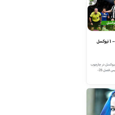
▶
خلاصه بازی چلسی 0 – 1 نیوکسل
یوکسل در چارچوب
هفته سی ام لیگ برتر انگلیس فصل 26-