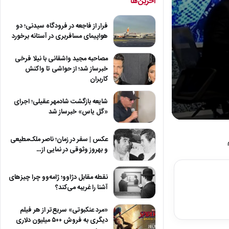
آخرین‌ها
فرار از فاجعه در فرودگاه سیدنی؛ دو
هواپیمای مسافربری در آستانه برخورد
مصاحبه مجید واشقانی با نیلا فرخی
خبرساز شد؛ از حواشی تا واکنش
کاربران
شایعه بازگشت شادمهر عقیلی؛ اجرای
«گل یاس» خبرساز شد
0
seconds
of
عکس | سفر در زمان؛ ناصر ملک‌مطیعی
4
و بهروز وثوقی در نمایی از…
minutes,
25
seconds
Volum
نقطه مقابل دژاوو؛ ژامه‌وو چرا چیزهای
90%
آشنا را غریبه می‌کند؟
«مرد عنکبوتی» سریع‌تر از هر فیلم
دیگری به فروش ۵۰۰ میلیون دلاری