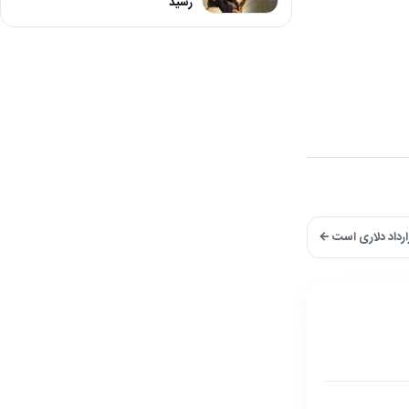
رسید
رارداد دلاری است ←