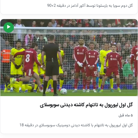
گل دوم سویا به بارسلونا توسط آکور آدامز در دقیقه 2+90
ورزشی
▶
گل اول لیورپول به تاتنهام کاشته دیدنی سوبوسلای
۵ ماه قبل
گل اول لیورپول به تاتنهام با کاشته دیدنی دومینیک سوبوسلای در دقیقه 18