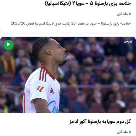
خلاصه بازی بارسلونا 5 – سویا 2 (لالیگا اسپانیا)
۵ ماه قبل
خلاصه بازی بارسلونا – سویا در هفته 28 رقابت های لالیگا اسپانیا فصل 2025/26
ورزشی
▶
گل دوم سویا به بارسلونا آکور آدامز
۵ ماه قبل