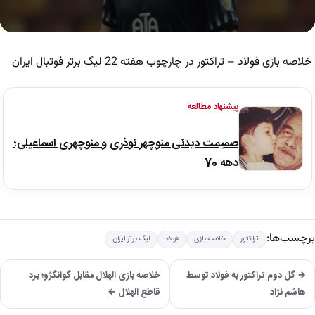
0
seconds
of
خلاصه بازی فولاد – تراکتور در چارچوب هفته 22 لیگ برتر فوتبال ایران
6
minutes,
14
seconds
پیشنهاد مطالعه
صمیمت دیدنی منوچهر نوذری و منوچهری اسماعیلی؛
دهه 70
برچسب‌ها:
تراکتور
خلاصه بازی
فولاد
لیگ برتر ایران
→ گل دوم تراکتور به فولاد توسط
خلاصه بازی الهلال مقابل گوانگژو؛ برد
هاشم نژاد
قاطع الهلال ←