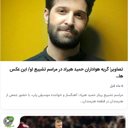
تصاویر| گریه هواداران حمید هیراد در مراسم تشییع او/ این عکس
ها…
۵ ماه قبل
مراسم تشییع پیکر حمید هیراد، آهنگساز و خواننده موسیقی پاپ، با حضور جمعی از
هنرمندان در قطعه هنرمندان…
اخبار
▶