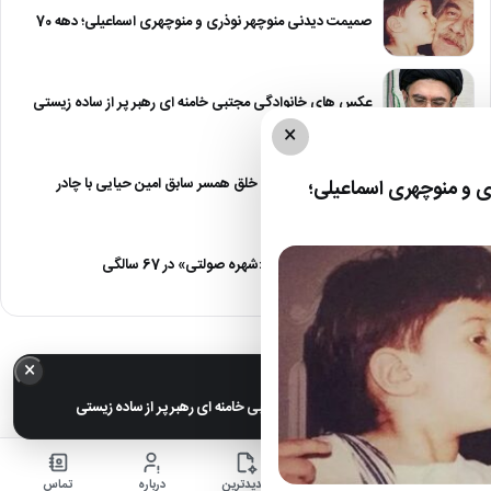
صمیمت دیدنی منوچهر نوذری و منوچهری اسماعیلی؛ دهه 70
عکس های خانوادگی مجتبی خامنه ای رهبر پر از ساده زیستی
×
عکس| نیلوفر خوش خلق همسر سابق امین حیایی با چادر
 و منوچهری اسماعیلی؛
عکس| تغییر چهره «شهره صولتی» در 67 سالگی
×
خبر مهم
عکس های خانوادگی مجتبی خامنه ای رهبر پر از ساده زیستی
خانه
اخبار
جدیدترین
درباره
تماس