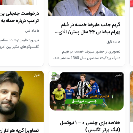
درخواست جنجالی بن‌س
ترامپ درباره حمله به 
گریم جالب علیرضا خمسه در فیلم
۵ ماه قبل
بهرام بیضایی 44 سال پیش/ اقای…
نیویورک‌تایمز نوشت: مقام
۵ ماه قبل
گفت‌و‌گو‌های مکرر بین آمری
تصویری از حضور علیرضا خمسه در فیلم
عربی را تأیید کرده‌اند. مح
«مرگ یزدگرد» محصول سال 1360 منتشر شد.
اخبار
اخبار
▶
خلاصه بازی چلسی 0 – 1 نیوکسل
(لیگ برتر انگلیس)
تصاویر| گریه هواداران