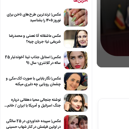
آخرین‌ها
عکس| ترندترین طرح‌های ناخن برای
نوروز ۱۴۰۵ را بشناسید
عکس عاشقانه آنا نعمتی و محمدرضا
شریفی نیا؛ جریان چیه؟
عکس| استایل جذاب تینا آخوندتبار 25
ساله در کلانتری؛ سال 91
0
seconds
of
عکس| نگار بابایی با صورت کک مکی و
1
چشمان رویایی چه دلبری میکنه
minute,
18
seconds
Volum
نوشته جنجالی محیا دهقانی درباره
90%
جنگ اسرائیل و آمریکا با ایران / خانم…
عکس| سپیده خداوردی در 25 سالگی
در اولین فیلمش در کنار شهاب حسینی