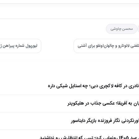
محسن چاوشی
فنی لائوتارو و چالهان‌اوغلو برای آشتی
لیورپول شماره پیراهن ژوت
نادری در کافه لاکچری دبی؛ چه استایل شیکی داره
بان به آفریقا؛ عکسی جذاب در هلیکوپتر
نکردنی نگار فروزنده بازیگر دایناسور
ارش رو نداشتید