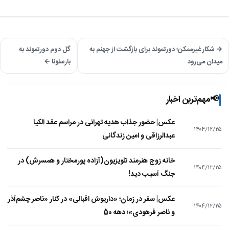
→ شکار غیرممکن؛ دورتموند برای بازگشت از جهنم به
گل دوم دورتموند به
میدان می‌رود
بارسلونا ←
📢
مهم‌ترین اخبار
عکس| حضور جذاب هدیه تهرانی در مراسم عقد الکیا
۱۴۰۴/۱۲/۲۵
عبدالرزاقی و امین زندگانی
خانه زوج هنرمند تلویزیون(آزاده پورمختار و همسرش) در
۱۴۰۴/۱۲/۲۵
جنگ آسیب دید!
عکس| سفر در زمان؛ «داریوش اقبالی» در کنار «ناصر چشم‌آذر
۱۴۰۴/۱۲/۲۵
و ناصر فرهودی»؛ دهه 50