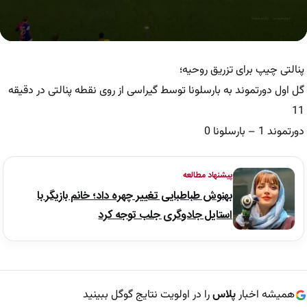
0
seconds
of
پنالتی چیپ برای تزریق روحیه؛
1
minute,
گل اول دورتموند به بارسلونا توسط گیراسی از روی نقطه پنالتی در دقیقه
29
11
seconds
دورتموند 1 – بارسلونا 0
پیشنهاد مطالعه
بهنوش طباطبایی تغییر چهره داد؛ خانم بازیگر با
استایل جادوگری جلب توجه کرد
همیشه اخبار
پلاس
را در اولویت نتایج گوگل ببینید