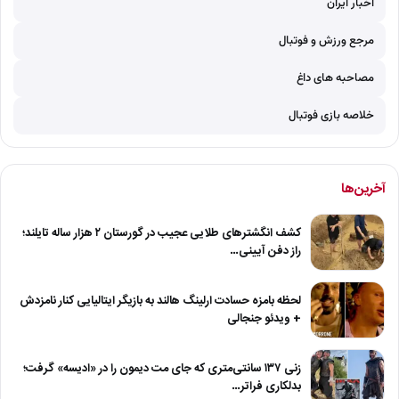
اخبار ایران
مرجع ورزش و فوتبال
مصاحبه های داغ
خلاصه بازی فوتبال
آخرین‌ها
کشف انگشترهای طلایی عجیب در گورستان ۲ هزار ساله تایلند؛
راز دفن آیینی…
لحظه بامزه حسادت ارلینگ هالند به بازیگر ایتالیایی کنار نامزدش
+ ویدئو جنجالی
زنی ۱۳۷ سانتی‌متری که جای مت دیمون را در «ادیسه» گرفت؛
بدلکاری فراتر…