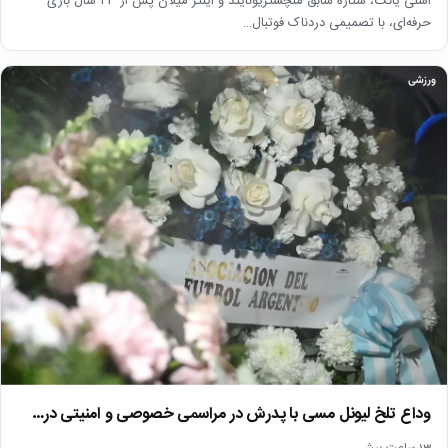
اشلی یانگ، ستاره سابق منچستریونایتد و اینتر میلان پس از ۲۳ سال بازی
حرفه‌ای، با تصمیمی دردناک فوتبال…
ورزشی
وداع تلخ لیونل مسی با پدرش در مراسمی خصوصی و امنیتی در…
13 ساعت پیش