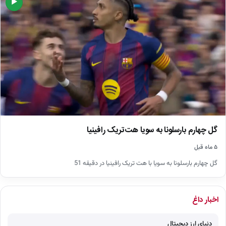
▶
گل چهارم بارسلونا به سویا هت‌تریک رافینیا
۵ ماه قبل
گل چهارم بارسلونا به سویا با هت تریک رافینیا در دقیقه 51
اخبار داغ
دنیای ارز دیجیتال