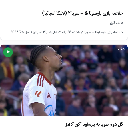
خلاصه بازی بارسلونا 5 – سویا 2 (لالیگا اسپانیا)
۵ ماه قبل
خلاصه بازی بارسلونا – سویا در هفته 28 رقابت های لالیگا اسپانیا فصل 2025/26
ورزشی
▶
گل دوم سویا به بارسلونا آکور آدامز