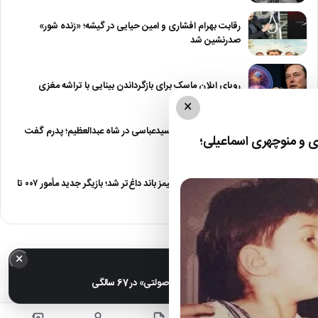
رقابت بهرام افشاری و امین حیایی در گیشه؛ «زنده شور»
صدرنشین شد
رویای ایلان ماسک برای بازگرداندن بینایی با تراشه مغزی
×
درگیری شدید داود سیدعباسی در شاه عبدالعظیم؛ پدرم گفت
 و منوچهری اسماعیلی؛
طرف مُرد!
رقابت برای نقش جیمز باند داغ‌تر شد؛ بازیگر جدید مأمور ۰۰۷ تا
پایان…
×
خبر مهم
عکس| تغییر چهره «شهره صولتی» در 67 سالگی