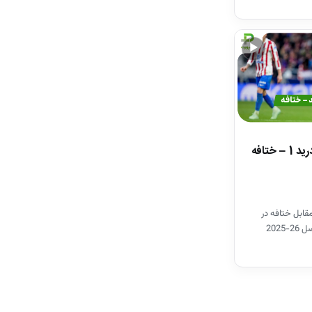
▶
خلاصه بازی اتلتیکومادرید 1 – ختافه
قابل ختافه در