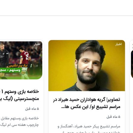
اخبار
اخبار
منچسترسیتی (لیگ بر
تصاویر| گریه هواداران حمید هیراد در
مراسم تشییع او/ این عکس ها…
۵ ماه قبل
۵ ماه قبل
خلاصه بازی وستهم مقابل 
چارچوب هفته سی ام لیگ 
مراسم تشییع پیکر حمید هیراد، آهنگساز و
26-2025
خواننده موسیقی پاپ، با حضور جمعی از