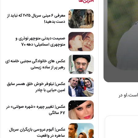
آخرین‌ها
معرفی ۶ مینی سریال ۲۰۲۵ که نباید از
دست بدهید!
صمیمت دیدنی منوچهر نوذری و
منوچهری اسماعیلی؛ دهه 70
عکس های خانوادگی مجتبی خامنه ای
رهبر پر از ساده زیستی
0
عکس| نیلوفر خوش خلق همسر سابق
seconds
امین حیایی با چادر
of
ل ۱۳۷۰ در تهران متولد شده است.او در
24
seconds
Volum
عکس| تغییر چهره «شهره صولتی» در
90%
67 سالگی
عکس| آلبوم عروسی بازیگران سریال
ساهره در واقعیت