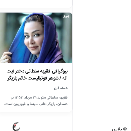
اخبار
بیوگرافی فقیهه سلطانی دختر آیت
الله / شوهر فوتبالیست خانم بازیگر
را…
۵ ماه قبل
فقیهه سلطانی متولد ۲۹ مرداد ۱۳۵۳ در
همدان، بازیگر تئاتر، سینما و تلویزیون است.
سلطانی یک دورهٔ بازیگری…
© پلاس