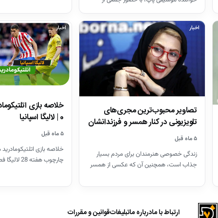
هنرمندان در قطعه هنرمندان…
اخبار
اخبار
تصاویر محبوب‌ترین مجری‌های
0 | لالیگا اسپانیا
تلویزیونی در کنار همسر و فرزندانشان
+ بیوگرافی
۵ ماه قبل
۵ ماه قبل
خلاصه بازی اتلتیکومادرید م
زندگی خصوصی هنرمندان برای مردم بسیار
چارچوب هفته 28 لالیگا فصل 26-2025
جذاب است، همچنین آن که عکسی از همسر
آنان باشد که شما…
ارتباط با ما
درباره ما
تبلیغات
قوانین و مقررات