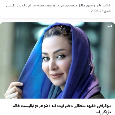
خلاصه بازی وستهم مقابل منچسترسیتی در چارچوب هفته سی ام لیگ برتر انگلیس
فصل 26-2025
اخبار
بیوگرافی فقیهه سلطانی دختر آیت الله / شوهر فوتبالیست خانم
بازیگر را…