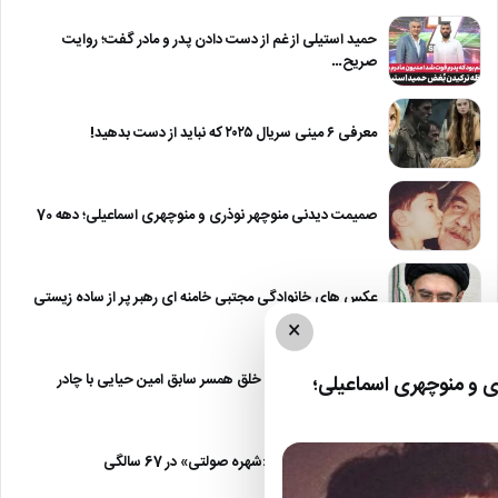
حمید استیلی از غم از دست دادن پدر و مادر گفت؛ روایت
صریح…
معرفی ۶ مینی سریال ۲۰۲۵ که نباید از دست بدهید!
صمیمت دیدنی منوچهر نوذری و منوچهری اسماعیلی؛ دهه 70
عکس های خانوادگی مجتبی خامنه ای رهبر پر از ساده زیستی
×
عکس| نیلوفر خوش خلق همسر سابق امین حیایی با چادر
 و منوچهری اسماعیلی؛
عکس| تغییر چهره «شهره صولتی» در 67 سالگی