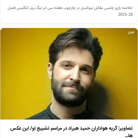
خلاصه بازی چلسی مقابل نیوکسل در چارچوب هفته سی ام لیگ برتر انگلیس فصل
26-2025
اخبار
تصاویر| گریه هواداران حمید هیراد در مراسم تشییع او/ این عکس
ها…