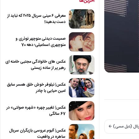
آخرین‌ها
معرفی ۶ مینی سریال ۲۰۲۵ که نباید از
دست بدهید!
صمیمت دیدنی منوچهر نوذری و
منوچهری اسماعیلی؛ دهه 70
عکس های خانوادگی مجتبی خامنه ای
رهبر پر از ساده زیستی
0
seconds
of
عکس| نیلوفر خوش خلق همسر سابق
38
امین حیایی با چادر
seconds
Volum
90%
عکس| تغییر چهره «شهره صولتی» در
67 سالگی
ترئال (دبل مسی) ←
عکس| آلبوم عروسی بازیگران سریال
ساهره در واقعیت