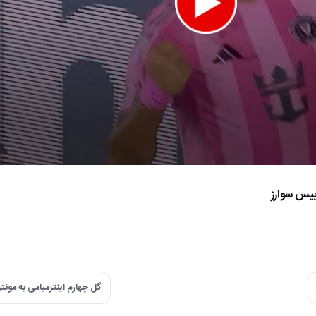
وییس سوارز
e
گل چهارم اینترمیامی به مون