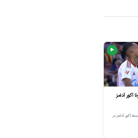
▶
 آکور آدامز
سط آکور آدامز در