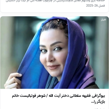
خلاصه بازی وستهم مقابل منچسترسیتی در چارچوب هفته سی ام لیگ برتر انگلیس
فصل 26-2025
اخبار
بیوگرافی فقیهه سلطانی دختر آیت الله / شوهر فوتبالیست خانم
بازیگر را…