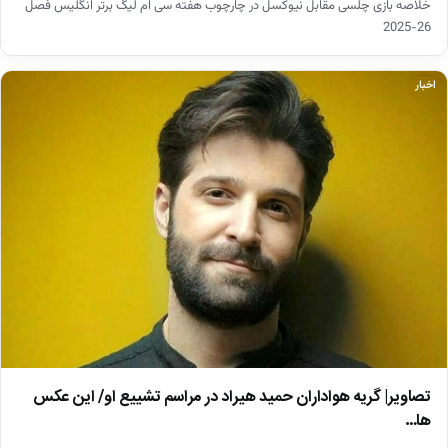
خلاصه بازی چلسی مقابل نیوکسل در چارچوب هفته سی ام لیگ برتر انگلیس فصل
26-2025
اخبار
تصاویر| گریه هواداران حمید هیراد در مراسم تشییع او/ این عکس
ها…