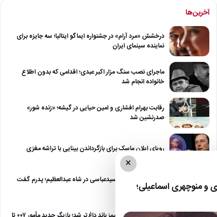
آخرین‌ها
درخشش «مرد آرام» در جشنواره ایماگو ایتالیا؛ سه جایزه برای
نماینده سینمای ایران
ماجرای نصب سنگ مزار اکبر عبدی؛ اقدامی که بدون اطلاع
خانواده انجام شد
رقابت بهرام افشاری و امین حیایی در گیشه؛ «زنده شور»
صدرنشین شد
رویای ایلان ماسک برای بازگرداندن بینایی با تراشه مغزی
×
درگیری شدید داود سیدعباسی در شاه عبدالعظیم؛ پدرم گفت
 و منوچهری اسماعیلی؛
طرف مُرد!
رقابت برای نقش جیمز باند داغ‌تر شد؛ بازیگر جدید مأمور ۰۰۷ تا