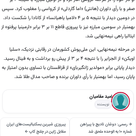
صفر و با رأی داوران (هانتی) «اما گاردلی» از کرواسی را مغلوب کرد. سپس
در دومین دیدار با نتیجه ۵ بر ۴ «لامیا یاهیانسا» از کانادا را شکست داد.
بهمنیار در سومین مبارزه نیز با پیروزی قاطع ۱۱ بر ۳ برابر «ارمینیا پرفتو» از
ایتالیا راهی نیمه‌نهایی شد.
در مرحله نیمه‌نهایی، این ملی‌پوش کشورمان در رقابتی نزدیک، «سلیا
اویکن» از الجزایر را با نتیجه ۴ بر ۳ از پیش رو برداشت و به فینال رسید.
دیدار پایانی برابر «مولدیر ژانگیربای» از قزاقستان با تساوی بدون امتیاز به
پایان رسید، اما بهمنیار با رأی داوران برنده و صاحب مدال طلا شد.
امید مقامیان
نویسنده
→ رسمی: دوشان تادیچ با پیراهن
پیروزی شیرین بسکتبالیست‌های ایران
شماره ۱۰ به الوحده ملحق شد
مقابل ژاپن در چلنج کاپ ←