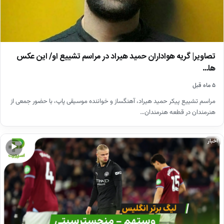
تصاویر| گریه هواداران حمید هیراد در مراسم تشییع او/ این عکس
ها…
۵ ماه قبل
مراسم تشییع پیکر حمید هیراد، آهنگساز و خواننده موسیقی پاپ، با حضور جمعی از
هنرمندان در قطعه هنرمندان…
اخبار
▶