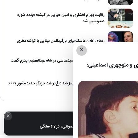
رقابت بهرام افشاری و امین حیایی در گیشه؛ «زنده شور»
صدرنشین شد
رویای ایلان ماسک برای بازگرداندن بینایی با تراشه مغزی
×
درگیری شدید داود سیدعباسی در شاه عبدالعظیم؛ پدرم گفت
 و منوچهری اسماعیلی؛
طرف مُرد!
رقابت برای نقش جیمز باند داغ‌تر شد؛ بازیگر جدید مأمور ۰۰۷ تا
پایان…
×
خبر مهم
عکس| تغییر چهره «شهره صولتی» در 67 سالگی