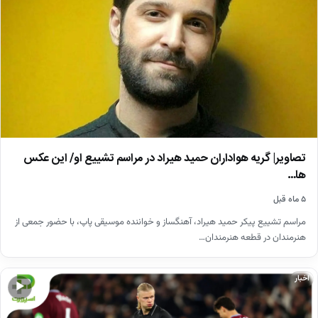
تصاویر| گریه هواداران حمید هیراد در مراسم تشییع او/ این عکس
ها…
۵ ماه قبل
مراسم تشییع پیکر حمید هیراد، آهنگساز و خواننده موسیقی پاپ، با حضور جمعی از
هنرمندان در قطعه هنرمندان…
اخبار
▶