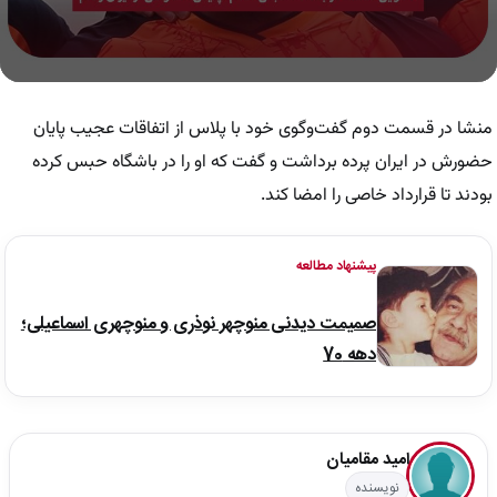
0
seconds
of
منشا در قسمت دوم گفت‌وگوی خود با پلاس از اتفاقات عجیب پایان
9
minutes,
حضورش در ایران پرده برداشت و گفت که او را در باشگاه حبس کرده
56
بودند تا قرارداد خاصی را امضا کند.
seconds
پیشنهاد مطالعه
صمیمت دیدنی منوچهر نوذری و منوچهری اسماعیلی؛
دهه 70
امید مقامیان
نویسنده