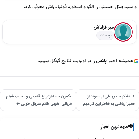
او سیدجلال حسینی را الگو و اسطوره فوتبالی‌اش معرفی کرد.
امیر قزلباش
نویسنده
همیشه اخبار
پلاس
را در اولویت نتایج گوگل ببینید
→ تشکر خاص علی اوسیوند از
عکس/ حلقه ازدواج قدیمی و عجیب شبنم
حمیرا ریاضی به خاطر این کار مهم
قربانی، طوبی خانم سریال طوبی ←
📢
مهم‌ترین اخبار