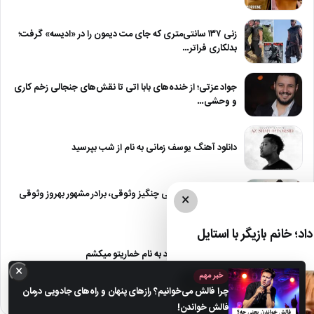
زنی ۱۳۷ سانتی‌متری که جای مت دیمون را در «ادیسه» گرفت؛
بدلکاری فراتر…
جواد عزتی؛ از خنده‌های بابا اتی تا نقش‌های جنجالی زخم کاری
و وحشی…
دانلود آهنگ یوسف زمانی به نام از شب بپرسید
بستری شدن ناگهانی چنگیز وثوقی، برادر مشهور بهروز وثوقی
×
در بیمارستان!
د؛ خانم بازیگر با استایل
دانلود آهنگ معین زد به نام خماریتو میکشم
×
خبر مهم
چرا فالش می‌خوانیم؟ رازهای پنهان و راه‌های جادویی درمان
فالش خواندن!