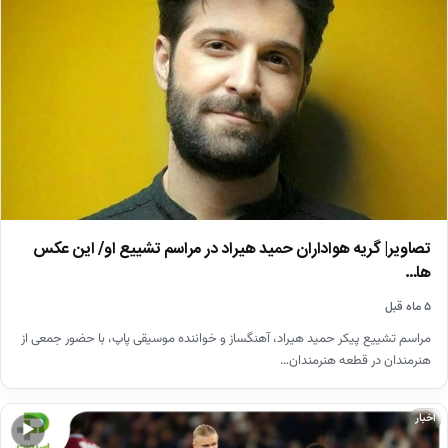
تصاویر| گریه هواداران حمید هیراد در مراسم تشییع او/ این عکس
ها…
۵ ماه قبل
مراسم تشییع پیکر حمید هیراد، آهنگساز و خواننده موسیقی پاپ، با حضور جمعی از
هنرمندان در قطعه هنرمندان…
اخبار
▶