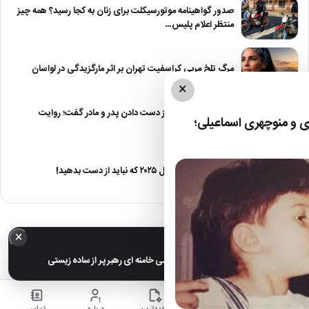
صدور گواهینامه موتورسیکلت برای زنان به کجا رسید؟ همه چیز
منتظر اعلام پلیس…
مرگ تلخ مربی کراسفیت تهران بر اثر مارگزیدگی در لواسان
×
حمید استیلی از غم از دست دادن پدر و مادر گفت؛ روایت
 و منوچهری اسماعیلی؛
صریح…
معرفی ۶ مینی سریال ۲۰۲۵ که نباید از دست بدهید!
×
خبر مهم
عکس های خانوادگی مجتبی خامنه ای رهبر پر از ساده زیستی