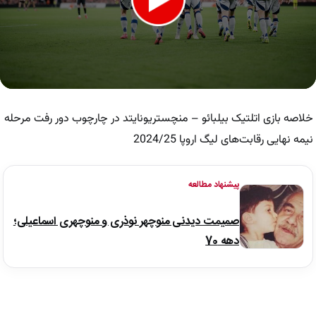
0
seconds
of
خلاصه بازی اتلتیک بیلبائو – منچستریونایتد در چارچوب دور رفت مرحله
8
minutes,
نیمه نهایی رقابت‌های لیگ اروپا 2024/25
57
seconds
پیشنهاد مطالعه
صمیمت دیدنی منوچهر نوذری و منوچهری اسماعیلی؛
دهه 70