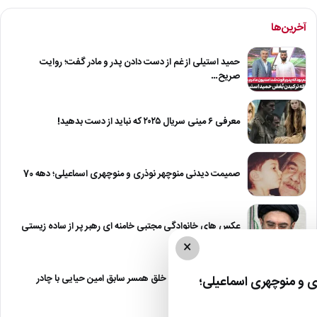
آخرین‌ها
حمید استیلی از غم از دست دادن پدر و مادر گفت؛ روایت
صریح…
معرفی ۶ مینی سریال ۲۰۲۵ که نباید از دست بدهید!
صمیمت دیدنی منوچهر نوذری و منوچهری اسماعیلی؛ دهه 70
عکس های خانوادگی مجتبی خامنه ای رهبر پر از ساده زیستی
×
عکس| نیلوفر خوش خلق همسر سابق امین حیایی با چادر
 و منوچهری اسماعیلی؛