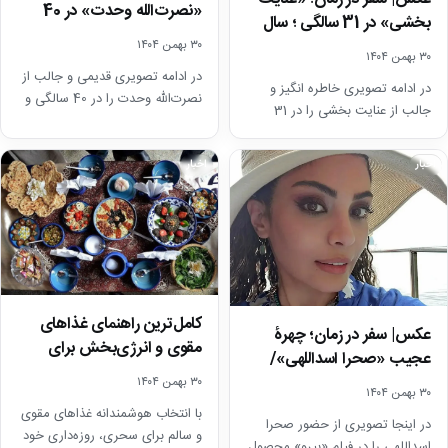
«نصرت‌الله وحدت» در 40
بخشی» در 31 سالگی ؛ سال
سالگی؛ اقای بازیگر در…
55
۳۰ بهمن ۱۴۰۴
۳۰ بهمن ۱۴۰۴
در ادامه تصویری قدیمی و جالب از
در ادامه تصویری خاطره انگیز و
نصرت‌الله وحدت را در 40 سالگی و
جالب از عنایت بخشی را در 31
در پانزدهمین فیلم اش،…
سالگی و در نمایی از…
اخبار
اخبار
کامل‌ترین راهنمای غذاهای
عکس| سفر در زمان؛ چهرۀ
مقوی و انرژی‌بخش برای
عجیب «صحرا اسداللهی»/
سحری رمضان که نباید از…
وقتی خانم بازیگر مادر…
۳۰ بهمن ۱۴۰۴
۳۰ بهمن ۱۴۰۴
با انتخاب هوشمندانه غذاهای مقوی
در اینجا تصویری از حضور صحرا
و سالم برای سحری، روزه‌داری خود
اسداللهی را در فیلم «بیرو» محصول