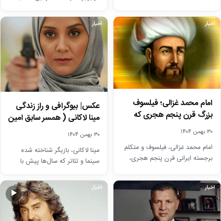
برجسته اقتصادی، زندگی خصوصی
خلاصه‌ای جذاب و قابل…
و حرفه‌ای همسر و…
اخبار
اخبار
امام محمد غزالی؛ فیلسوف
عکس| بیوگرافی و راز زندگی
بزرگ قرن پنجم هجری که
مینا لاکانی ( همسر سابق امین
زندگی و آثارش…
زندگانی)/…
۳۰ بهمن ۱۴۰۴
۳۰ بهمن ۱۴۰۴
امام محمد غزالی، فیلسوف و متکلم
مینا لاکانی، بازیگر شناخته شده
برجسته ایرانی قرن پنجم هجری،
سینما و تئاتر که سال‌ها پیش با
زندگی و اندیشه‌هایش همچنان در
امین زندگانی ازدواج کرد، پس از…
دنیای فلسفه…
اخبار
اخبار
▶