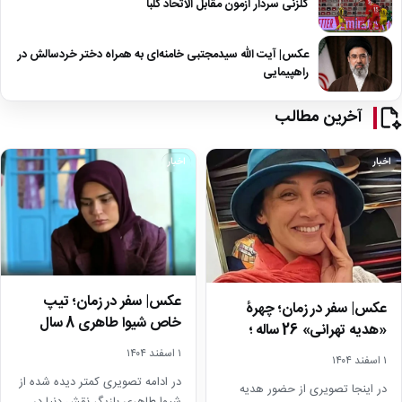
گلزنی سردار آزمون مقابل الاتحاد کلبا
عکس| آیت الله سیدمجتبی خامنه‌ای به همراه دختر خردسالش در
راهپیمایی
آخرین مطالب
اخبار
اخبار
عکس| سفر در زمان؛ تیپ
عکس| سفر در زمان؛ چهرۀ
خاص شیوا طاهری 8 سال
«هدیه تهرانی» 26 ساله ؛
بعد سریال…
زیبایی خانم…
۱ اسفند ۱۴۰۴
۱ اسفند ۱۴۰۴
در ادامه تصویری کمتر دیده شده از
در اینجا تصویری از حضور هدیه