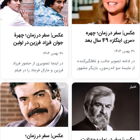
عکس| سفر در زمان؛ چهره
عکس| سفر در زمان؛ چهرۀ
«مری اینگلز» 49 سال بعد
جوان فرزاد فرزین در اولین
سریال «خانۀ…
فیلمش/ تصویر…
۳۰ بهمن ۱۴۰۴
۳۰ بهمن ۱۴۰۴
در ادامه تصویر جالب و غافلگیرکننده
در اینجا تصویری از حضور فرزاد
از ملیسا سو اندرسون، بازیگر مشهور
فرزین و مارال فرجاد را در فیلم
نقش مری اینگلز را 49 سال…
«پسران آجری» محصول سال
1385…
اخبار
اخبار
عکس| سفر در زمان؛
عکس| سفر در زمان؛ «عنایت