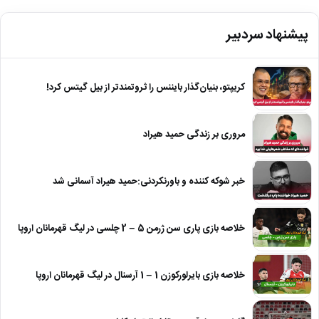
پیشنهاد سردبیر
کریپتو، بنیان‌گذار بایننس را ثروتمندتر از بیل گیتس کرد!
مروری بر زندگی حمید هیراد
خبر شوکه کننده و باورنکردنی:حمید هیراد آسمانی شد
خلاصه بازی پاری سن ژرمن 5 – 2 چلسی در لیگ قهرمانان اروپا
خلاصه بازی بایرلورکوزن 1 – 1 آرسنال در لیگ قهرمانان اروپا