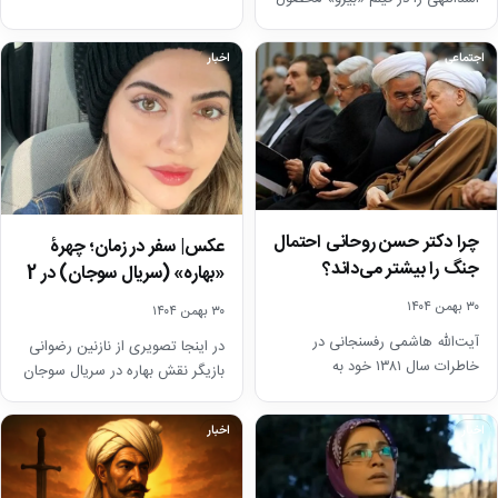
را پرانرژی‌تر و آسان‌تر کنید؛ در
سال 1400 در نقش مادر علیرضا…
این…
اجتماعی
اخبار
چرا دکتر حسن روحانی احتمال
عکس| سفر در زمان؛ چهرۀ
جنگ را بیشتر می‌داند؟
«بهاره» (سریال سوجان) در 2
سالگی/ نازنین…
۳۰ بهمن ۱۴۰۴
۳۰ بهمن ۱۴۰۴
آیت‌الله هاشمی رفسنجانی در
در اینجا تصویری از نازنین رضوانی
خاطرات سال ۱۳۸۱ خود به
بازیگر نقش بهاره در سریال سوجان
نگرانی‌های دکتر حسن روحانی
را در سن 2 سالگی در…
درباره افزایش احتمال وقوع جنگ…
اخبار
اخبار