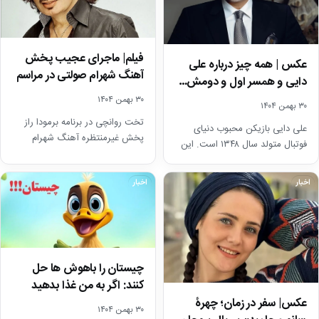
فیلم| ماجرای عجیب پخش
عکس | همه چیز درباره علی
آهنگ شهرام صولتی در مراسم
دایی و همسر اول و دومش…
رسمی با حضور…
۳۰ بهمن ۱۴۰۴
۳۰ بهمن ۱۴۰۴
تخت روانچی در برنامه برمودا راز
علی دایی بازیکن محبوب دنیای
پخش غیرمنتظره آهنگ شهرام
فوتبال متولد سال ۱۳۴۸ است. این
صولتی در مراسم تجلیل از
چهره که برای سال‌های بسیاری
پیشکسوت پرسپولیس را…
عنوان آقای…
اخبار
اخبار
چیستان را باهوش ها حل
کنند: اگر به من غذا بدهید
زنده…
عکس| سفر در زمان؛ چهرۀ
۳۰ بهمن ۱۴۰۴