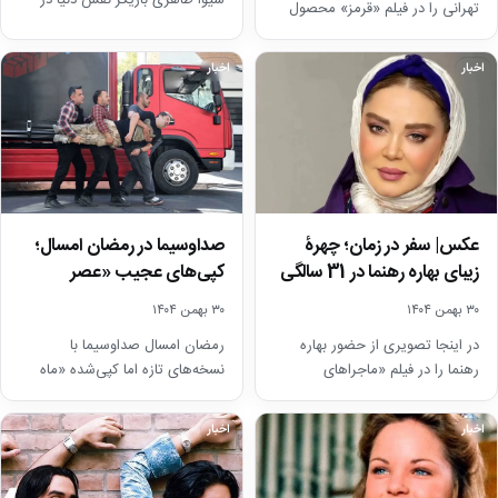
شیوا طاهری بازیگر نقش دنیا در
تهرانی را در فیلم «قرمز» محصول
سریال گذر از رنج ها…
سال 1377 ملاحظه می‌کنید.
اخبار
اخبار
صداوسیما در رمضان امسال؛
عکس| سفر در زمان؛ چهرۀ
کپی‌های عجیب «عصر
زیبای بهاره رهنما در 31 سالگی
جدید» و «ماه عسل» با…
/…
۳۰ بهمن ۱۴۰۴
۳۰ بهمن ۱۴۰۴
رمضان امسال صداوسیما با
در اینجا تصویری از حضور بهاره
نسخه‌های تازه اما کپی‌شده «ماه
رهنما را در فیلم «ماجراهای
عسل» و «عصر جدید» و حضور
اینترنتی» محصول سال 1383
چهره‌های شناخته‌شده‌ای مثل…
ملاحظه می‌کنید.
اخبار
اخبار