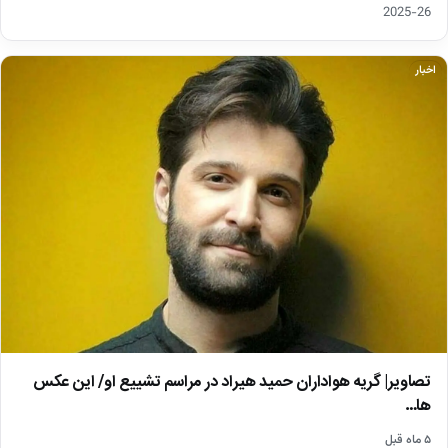
26-2025
اخبار
تصاویر| گریه هواداران حمید هیراد در مراسم تشییع او/ این عکس
ها…
۵ ماه قبل