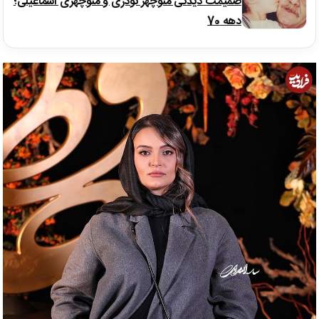
صمیمت دیدنی منوچهر نوذری و منوچهری اسماعیلی؛
دهه 70