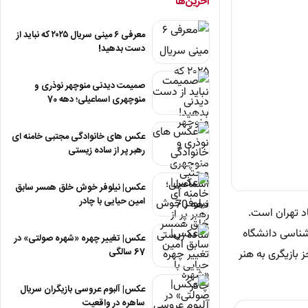
آخرین‌ها
معرفی ۶ مینی سریال ۲۰۲۵ که نباید از
دست بدهید!
صمیمت دیدنی منوچهر نوذری و
منوچهری اسماعیلی؛ دهه 70
عکس های خانوادگی مجتبی خامنه ای
رهبر پر از ساده زیستی
عکس| نیلوفر خوش خلق همسر سابق
امین حیایی با چادر
لد 27 اردیبهشت 1360 در محله یوسف آباد تهران است.
شناسی دانشگاه
عکس| تغییر چهره «شهره صولتی» در
67 سالگی
 بازیگری به هنر
عکس| آلبوم عروسی بازیگران سریال
ساهره در واقعیت