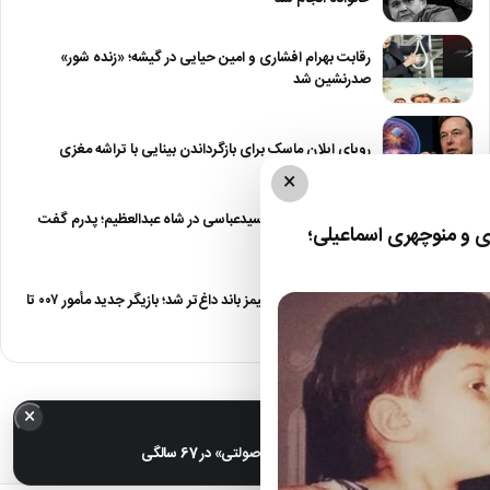
رقابت بهرام افشاری و امین حیایی در گیشه؛ «زنده شور»
صدرنشین شد
رویای ایلان ماسک برای بازگرداندن بینایی با تراشه مغزی
×
درگیری شدید داود سیدعباسی در شاه عبدالعظیم؛ پدرم گفت
 و منوچهری اسماعیلی؛
طرف مُرد!
رقابت برای نقش جیمز باند داغ‌تر شد؛ بازیگر جدید مأمور ۰۰۷ تا
پایان…
×
خبر مهم
عکس| تغییر چهره «شهره صولتی» در 67 سالگی