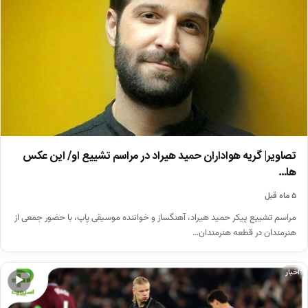
تصاویر| گریه هواداران حمید هیراد در مراسم تشییع او/ این عکس
ها…
۵ ماه قبل
مراسم تشییع پیکر حمید هیراد، آهنگساز و خواننده موسیقی پاپ، با حضور جمعی از
هنرمندان در قطعه هنرمندان…
اخبار
▶