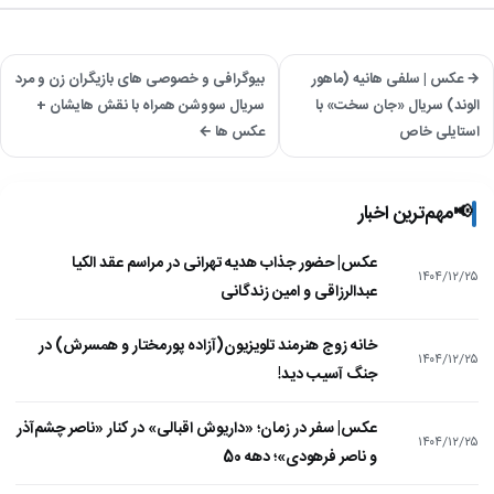
→ عکس | سلفی هانیه (ماهور
بیوگرافی و خصوصی های بازیگران زن و مرد
الوند) سریال «جان سخت» با
سریال سووشن همراه با نقش هایشان +
استایلی خاص
عکس ها ←
📢
مهم‌ترین اخبار
عکس| حضور جذاب هدیه تهرانی در مراسم عقد الکیا
۱۴۰۴/۱۲/۲۵
عبدالرزاقی و امین زندگانی
خانه زوج هنرمند تلویزیون(آزاده پورمختار و همسرش) در
۱۴۰۴/۱۲/۲۵
جنگ آسیب دید!
عکس| سفر در زمان؛ «داریوش اقبالی» در کنار «ناصر چشم‌آذر
۱۴۰۴/۱۲/۲۵
و ناصر فرهودی»؛ دهه 50