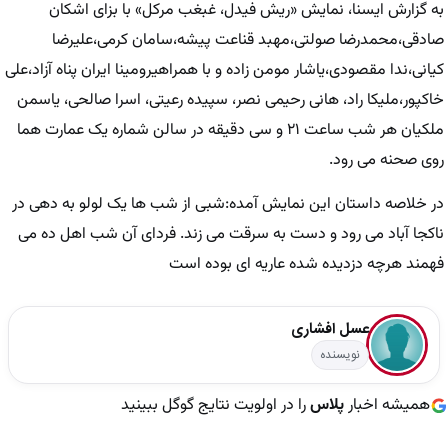
به گزارش ایسنا، نمایش «ریش فیدل، غبغب مرکل» با بزای اشکان
صادقی،محمدرضا صولتی،مهبد قناعت پیشه،سامان کرمی،علیرضا
کیانی،ندا مقصودی،یاشار مومن زاده و با همراهیرومینا ایران پناه آزاد،علی
خاکپور،ملیکا راد، هانی رحیمی نصر، سپیده رعیتی، اسرا صالحی، یاسمن
ملکیان هر شب ساعت ۲۱ و سی دقیقه در سالن شماره یک عمارت هما
روی صحنه می رود.
در خلاصه داستان این نمایش آمده:شبی از شب ها یک لولو به دهی در
ناکجا آباد می رود و دست به سرقت می زند. فردای آن شب اهل ده می
فهمند هرچه دزدیده شده عاریه ای بوده است
عسل افشاری
نویسنده
همیشه اخبار
پلاس
را در اولویت نتایج گوگل ببینید