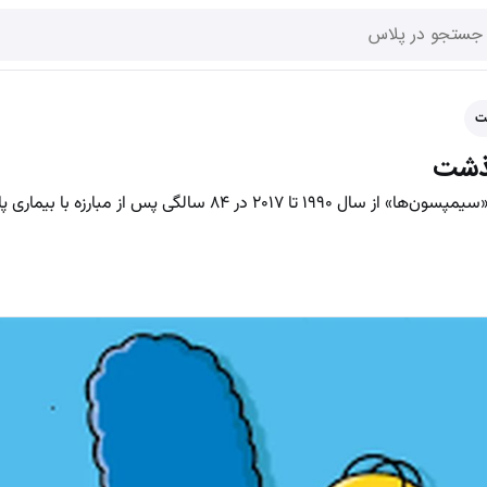
ت
گذشت
«الف کلاسن» آهنگساز برنده امی سریال «سیمپسون‌ها» از سال ۱۹۹۰ تا ۲۰۱۷ در ۸۴ سالگی 