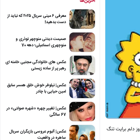
آخرین‌ها
معرفی ۶ مینی سریال ۲۰۲۵ که نباید از
دست بدهید!
صمیمت دیدنی منوچهر نوذری و
منوچهری اسماعیلی؛ دهه 70
عکس های خانوادگی مجتبی خامنه ای
رهبر پر از ساده زیستی
عکس| نیلوفر خوش خلق همسر سابق
امین حیایی با چادر
عکس| تغییر چهره «شهره صولتی» در
67 سالگی
وز دلم برایت تنگ
عکس| آلبوم عروسی بازیگران سریال
ساهره در واقعیت