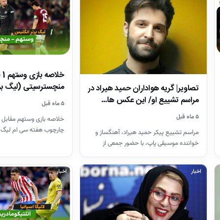
منچسترسیتی (لیگ بر
تصاویر| گریه هواداران حمید هیراد در
مراسم تشییع او/ این عکس ها…
۵ ماه قبل
۵ ماه قبل
خلاصه بازی وستهم مقابل 
چارچوب هفته سی ام لیگ 
مراسم تشییع پیکر حمید هیراد، آهنگساز و
26-2025
خواننده موسیقی پاپ، با حضور جمعی از
هنرمندان در قطعه هنرمندان…
اخبار
اخبار