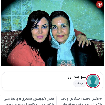
عسل افشاری
نویسنده
→ عکس «حمیده خیرآبادی و ناصر
عکس دکوراسیون تینیجری اتاق دنیا مدنی
ملک‌مطیعی» در پشت صحنۀ فیلم
با تزیینات زیبا و خاص ! / خصوصی های