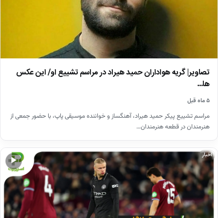
تصاویر| گریه هواداران حمید هیراد در مراسم تشییع او/ این عکس
ها…
۵ ماه قبل
مراسم تشییع پیکر حمید هیراد، آهنگساز و خواننده موسیقی پاپ، با حضور جمعی از
هنرمندان در قطعه هنرمندان…
اخبار
▶