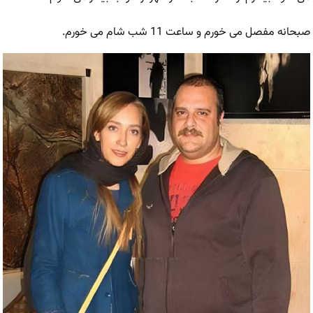
صبحانه مفصل می خورم و ساعت 11 شب شام می خورم.