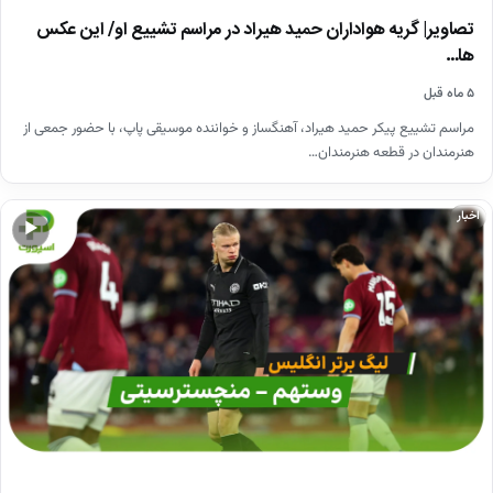
تصاویر| گریه هواداران حمید هیراد در مراسم تشییع او/ این عکس
ها…
۵ ماه قبل
مراسم تشییع پیکر حمید هیراد، آهنگساز و خواننده موسیقی پاپ، با حضور جمعی از
هنرمندان در قطعه هنرمندان…
اخبار
▶