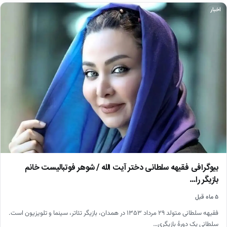
اخبار
بیوگرافی فقیهه سلطانی دختر آیت الله / شوهر فوتبالیست خانم
بازیگر را…
۵ ماه قبل
فقیهه سلطانی متولد ۲۹ مرداد ۱۳۵۳ در همدان، بازیگر تئاتر، سینما و تلویزیون است.
سلطانی یک دورهٔ بازیگری…