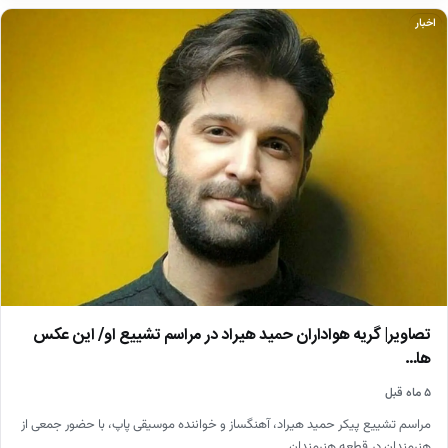
اخبار
تصاویر| گریه هواداران حمید هیراد در مراسم تشییع او/ این عکس
ها…
۵ ماه قبل
مراسم تشییع پیکر حمید هیراد، آهنگساز و خواننده موسیقی پاپ، با حضور جمعی از
هنرمندان در قطعه هنرمندان…