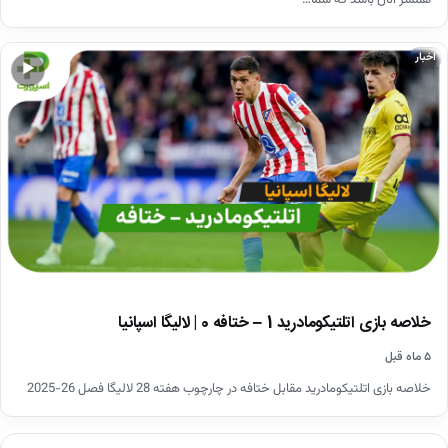
همسر آنان باشد که شما…
اخبار
▶
خلاصه بازی اتلتیکومادرید 1 – ختافه 0 | لالیگا اسپانیا
۵ ماه قبل
خلاصه بازی اتلتیکومادرید مقابل ختافه در چارچوب هفته 28 لالیگا فصل 26-2025