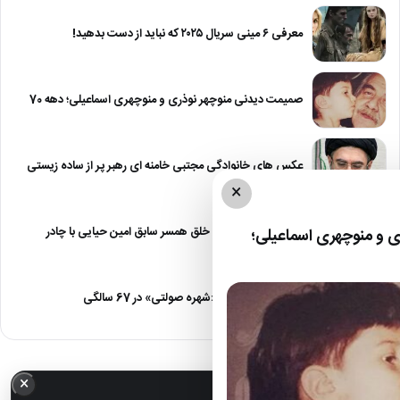
معرفی ۶ مینی سریال ۲۰۲۵ که نباید از دست بدهید!
صمیمت دیدنی منوچهر نوذری و منوچهری اسماعیلی؛ دهه 70
عکس های خانوادگی مجتبی خامنه ای رهبر پر از ساده زیستی
×
عکس| نیلوفر خوش خلق همسر سابق امین حیایی با چادر
 و منوچهری اسماعیلی؛
عکس| تغییر چهره «شهره صولتی» در 67 سالگی
×
خبر مهم