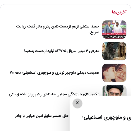
آخرین‌ها
حمید استیلی از غم از دست دادن پدر و مادر گفت؛ روایت
صریح…
معرفی ۶ مینی سریال ۲۰۲۵ که نباید از دست بدهید!
صمیمت دیدنی منوچهر نوذری و منوچهری اسماعیلی؛ دهه 70
عکس های خانوادگی مجتبی خامنه ای رهبر پر از ساده زیستی
×
عکس| نیلوفر خوش خلق همسر سابق امین حیایی با چادر
 و منوچهری اسماعیلی؛