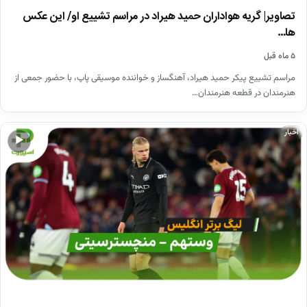
تصاویر| گریه هواداران حمید هیراد در مراسم تشییع او/ این عکس
ها…
۵ ماه قبل
مراسم تشییع پیکر حمید هیراد، آهنگساز و خواننده موسیقی پاپ، با حضور جمعی از
هنرمندان در قطعه هنرمندان…
اخبار
▶