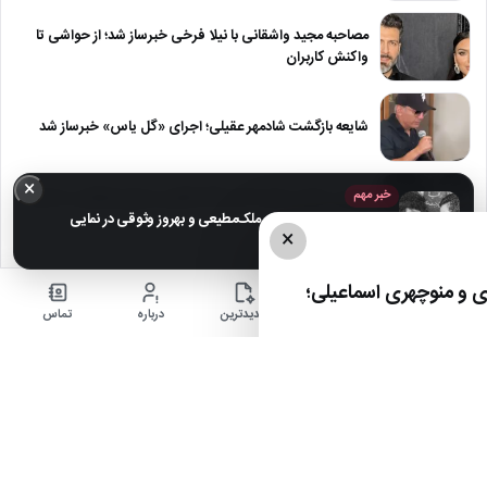
مصاحبه مجید واشقانی با نیلا فرخی خبرساز شد؛ از حواشی تا
واکنش کاربران
شایعه بازگشت شادمهر عقیلی؛ اجرای «گل یاس» خبرساز شد
×
عکس | سفر در زمان؛ ناصر ملک‌مطیعی و بهروز وثوقی در نمایی
خبر مهم
از…
عکس | سفر در زمان؛ ناصر ملک‌مطیعی و بهروز وثوقی در نمایی
×
از فیلم «بت»
نقطه مقابل دژاوو؛ ژامه‌وو چرا چیزهای آشنا را غریبه می‌کند؟
 و منوچهری اسماعیلی؛
خانه
اخبار
جدیدترین
درباره
تماس
«مرد عنکبوتی» سریع‌تر از هر فیلم دیگری به فروش ۵۰۰ میلیون
دلاری رسید