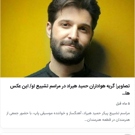
تصاویر| گریه هواداران حمید هیراد در مراسم تشییع او/ این عکس
ها…
۵ ماه قبل
مراسم تشییع پیکر حمید هیراد، آهنگساز و خواننده موسیقی پاپ، با حضور جمعی از
هنرمندان در قطعه هنرمندان…