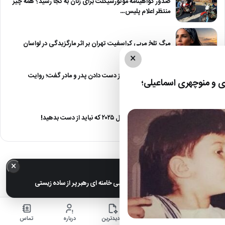
صدور گواهینامه موتورسیکلت برای زنان به کجا رسید؟ همه چیز
منتظر اعلام پلیس…
مرگ تلخ مربی کراسفیت تهران بر اثر مارگزیدگی در لواسان
×
حمید استیلی از غم از دست دادن پدر و مادر گفت؛ روایت
 و منوچهری اسماعیلی؛
صریح…
معرفی ۶ مینی سریال ۲۰۲۵ که نباید از دست بدهید!
×
خبر مهم
عکس های خانوادگی مجتبی خامنه ای رهبر پر از ساده زیستی
خانه
اخبار
جدیدترین
درباره
تماس