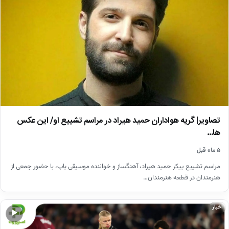
تصاویر| گریه هواداران حمید هیراد در مراسم تشییع او/ این عکس
ها…
۵ ماه قبل
مراسم تشییع پیکر حمید هیراد، آهنگساز و خواننده موسیقی پاپ، با حضور جمعی از
هنرمندان در قطعه هنرمندان…
اخبار
▶