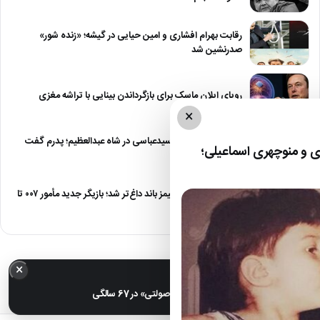
رقابت بهرام افشاری و امین حیایی در گیشه؛ «زنده شور»
صدرنشین شد
رویای ایلان ماسک برای بازگرداندن بینایی با تراشه مغزی
×
درگیری شدید داود سیدعباسی در شاه عبدالعظیم؛ پدرم گفت
 و منوچهری اسماعیلی؛
طرف مُرد!
رقابت برای نقش جیمز باند داغ‌تر شد؛ بازیگر جدید مأمور ۰۰۷ تا
پایان…
×
خبر مهم
عکس| تغییر چهره «شهره صولتی» در 67 سالگی