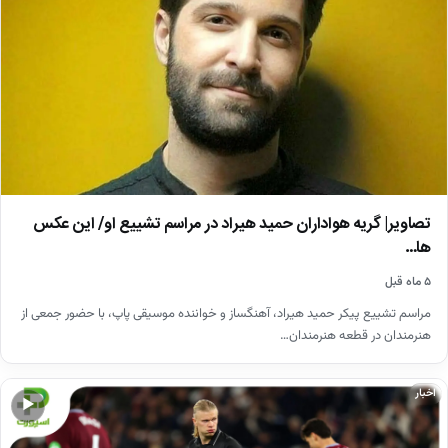
تصاویر| گریه هواداران حمید هیراد در مراسم تشییع او/ این عکس
ها…
۵ ماه قبل
مراسم تشییع پیکر حمید هیراد، آهنگساز و خواننده موسیقی پاپ، با حضور جمعی از
هنرمندان در قطعه هنرمندان…
اخبار
▶