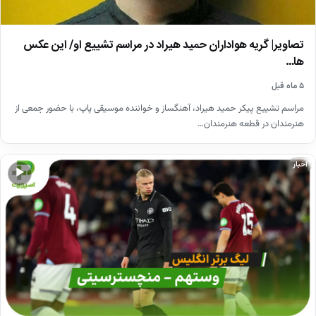
تصاویر| گریه هواداران حمید هیراد در مراسم تشییع او/ این عکس
ها…
۵ ماه قبل
مراسم تشییع پیکر حمید هیراد، آهنگساز و خواننده موسیقی پاپ، با حضور جمعی از
هنرمندان در قطعه هنرمندان…
اخبار
▶