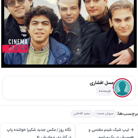
عسل افشاری
نویسنده
برچسب‌ها:
سروش صحت
سعید آقاخانی
→ تیپ شیک شبنم مقدمی و
نگاه روز / عکس جدید شکیرا خواننده پاپ
همسرش در یک مراسم
در کنار پدر و مادرش ←