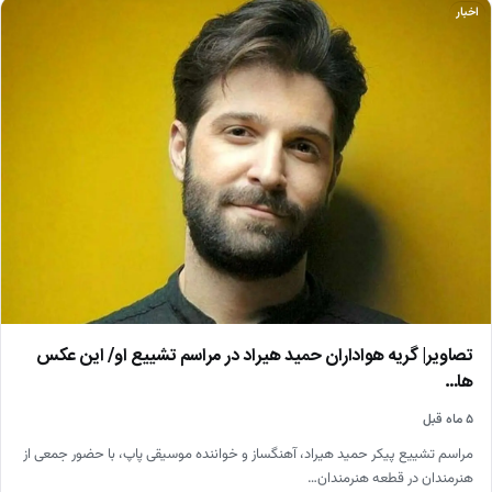
اخبار
تصاویر| گریه هواداران حمید هیراد در مراسم تشییع او/ این عکس
ها…
۵ ماه قبل
مراسم تشییع پیکر حمید هیراد، آهنگساز و خواننده موسیقی پاپ، با حضور جمعی از
هنرمندان در قطعه هنرمندان…