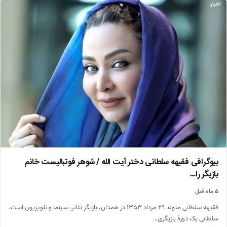
اخبار
بیوگرافی فقیهه سلطانی دختر آیت الله / شوهر فوتبالیست خانم
بازیگر را…
۵ ماه قبل
فقیهه سلطانی متولد ۲۹ مرداد ۱۳۵۳ در همدان، بازیگر تئاتر، سینما و تلویزیون است.
سلطانی یک دورهٔ بازیگری…