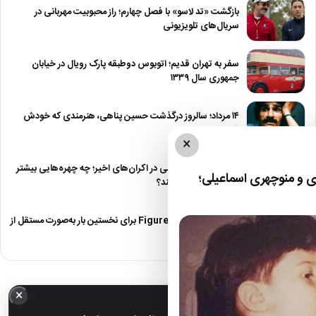
بازگشت «تد لاسو» با فصل چهارم؛ راز محبوبیت مهربانی در
سریال‌های تلویزیونی
سفر به تهران قدیم؛ اتوبوس دوطبقه پارک رویال در خیابان
جمهوری سال ۱۳۳۹
۱۴ مرداد؛ سالروز درگذشت حسین پناهی، هنرمندی که خودش
شعر بود
×
استایل بازیگران ایرانی در اکران‌های اخیر؛ چه چهره‌هایی بیشتر
 و منوچهری اسماعیلی؛
مورد توجه قرار گرفتند؟
ربات انسان‌نمای Figure 03 برای نخستین بار به‌صورت مستقل از
نردبان بالا رفت
×
خبر مهم