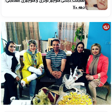
صمیمت دیدنی منوچهر نوذری و منوچهری اسماعیلی؛
دهه 70