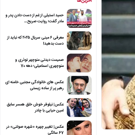
آخرین‌ها
حمید استیلی از غم از دست دادن پدر و
مادر گفت؛ روایت صریح…
معرفی ۶ مینی سریال ۲۰۲۵ که نباید از
دست بدهید!
صمیمت دیدنی منوچهر نوذری و
منوچهری اسماعیلی؛ دهه 70
عکس های خانوادگی مجتبی خامنه ای
رهبر پر از ساده زیستی
عکس| نیلوفر خوش خلق همسر سابق
امین حیایی با چادر
عکس| تغییر چهره «شهره صولتی» در
67 سالگی