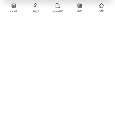
خلاصه بازی اتلتیکومادرید مقابل ختافه در چارچوب هفته 28 لالیگا فصل 26-2025
خانه
اخبار
جدیدترین
درباره
تماس
اخبار داغ
دنیای ارز دیجیتال
سرگرمی و فیلم، سریال و بازی
اخبار ایران
مرجع ورزش و فوتبال
مصاحبه های داغ
خلاصه بازی فوتبال
آخرین‌ها