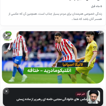
۵ ماه قبل
زندگی خصوصی هنرمندان برای مردم بسیار جذاب است، همچنین آن که عکسی از
همسر آنان باشد که شما…
اخبار
▶
×
خبر مهم
خلاصه بازی اتلتیکومادرید 1 – ختافه 0 | لالیگا اسپانیا
عکس های خانوادگی مجتبی خامنه ای رهبر پر از ساده زیستی
۵ ماه قبل