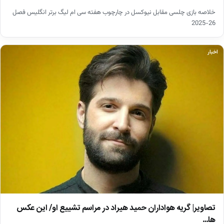
خلاصه بازی چلسی مقابل نیوکسل در چارچوب هفته سی ام لیگ برتر انگلیس فصل
26-2025
اخبار
تصاویر| گریه هواداران حمید هیراد در مراسم تشییع او/ این عکس
ها…