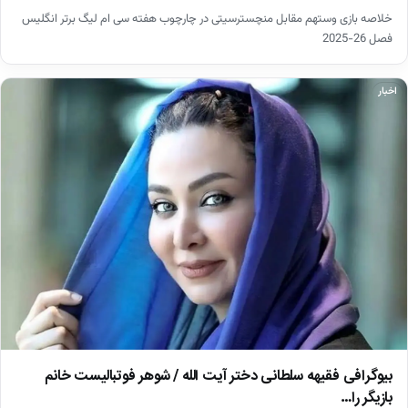
خلاصه بازی وستهم مقابل منچسترسیتی در چارچوب هفته سی ام لیگ برتر انگلیس
فصل 26-2025
اخبار
بیوگرافی فقیهه سلطانی دختر آیت الله / شوهر فوتبالیست خانم
بازیگر را…