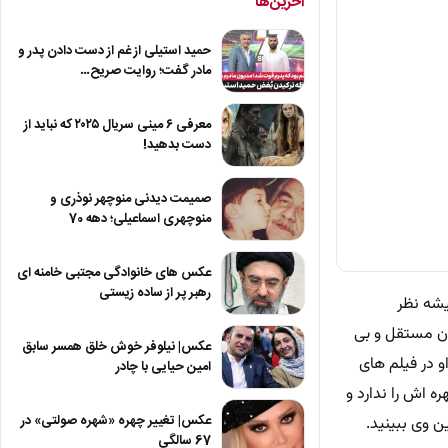
آخرین‌ها
حمید استیلی از غم از دست دادن پدر و
مادر گفت؛ روایت صریح…
معرفی ۶ مینی سریال ۲۰۲۵ که نباید از
دست بدهید!
صمیمت دیدنی منوچهر نوذری و
منوچهری اسماعیلی؛ دهه 70
عکس های خانوادگی مجتبی خامنه ای
رهبر پر از ساده زیستی
یشه نظر
ران مستقل و بی
عکس| نیلوفر خوش خلق همسر سابق
 در فیلم های
امین حیایی با چادر
ه اش را ندارد و
عکس| تغییر چهره «شهره صولتی» در
ن وی ببینید.
67 سالگی