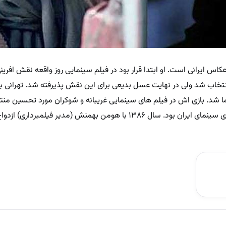
ن، هنرپیشه و عکاس ایرانی است. او ابتدا قرار بود در فیلم سینمایی روز واقعه نقش افر
تخاب شد ولی در نهایت عسل بدیعی برای این نقش پذیرفته شد. تهرانی برا
ینما شد. بازی اش در فیلم های سینمایی غریبانه و شوکران مورد تحسین منت
او در دهه ۸۰ از پولسازترین هنرپیشه های سینمای ایران بود. سال ۱۳۸۶ با هومن بهمنش (مدیر فیلم