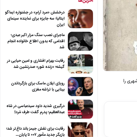
آخرین‌ها
درخشش «مرد آرام» در جشنواره ایماگو
ایتالیا؛ سه جایزه برای نماینده سینمای
ایران
ماجرای نصب سنگ مزار اکبر عبدی؛
اقدامی که بدون اطلاع خانواده انجام
شد
رقابت بهرام افشاری و امین حیایی در
گیشه؛ «زنده شور» صدرنشین شد
هری را
رویای ایلان ماسک برای بازگرداندن
بینایی با تراشه مغزی
درگیری شدید داود سیدعباسی در شاه
عبدالعظیم؛ پدرم گفت طرف مُرد!
رقابت برای نقش جیمز باند داغ‌تر شد؛
بازیگر جدید مأمور ۰۰۷ تا پایان…