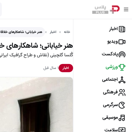
اخبار
خانه
اخبار
هنر خیابانی؛ شاهکارهای خلاقانۀ
ویدیو
هنر خیابانی؛ شاهکارهای خلاق
پادکست
گُلسا گلچینی (نقاش و طراح گرافیک ایران
ورزشی
۱ سال قبل
اخبار
اجتماعی
فرهنگی
سرگرمی
موسیقی
سلامت