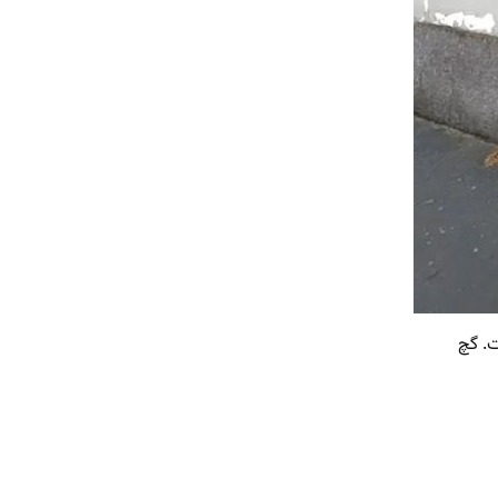
ت. گچ