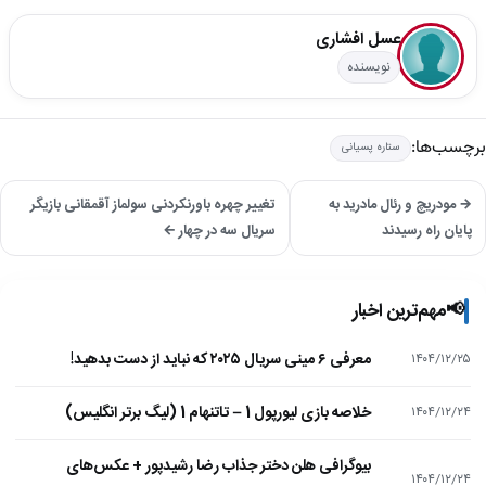
عسل افشاری
نویسنده
برچسب‌ها:
ستاره پسیانی
→ مودریچ و رئال مادرید به
تغییر چهره باورنکردنی سولماز آقمقانی بازیگر
پایان راه رسیدند
سریال سه در چهار ←
📢
مهم‌ترین اخبار
معرفی ۶ مینی سریال ۲۰۲۵ که نباید از دست بدهید!
۱۴۰۴/۱۲/۲۵
خلاصه بازی لیورپول 1 – تاتنهام 1 (لیگ برتر انگلیس)
۱۴۰۴/۱۲/۲۴
بیوگرافی هلن دختر جذاب رضا رشیدپور + عکس‌های
۱۴۰۴/۱۲/۲۴