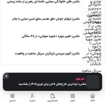
عکس های خانوادگی مجتبی خامنه ای رهبر پر از ساده زیستی
عکس| نیلوفر خوش خلق همسر سابق امین حیایی با چادر
عکس| تغییر چهره «شهره صولتی» در 67 سالگی
عکس| آلبوم عروسی بازیگران سریال ساهره در واقعیت
×
خبر مهم
عکس| ترندترین طرح‌های ناخن برای نوروز ۱۴۰۵ را بشناسید
خانه
اخبار
جدیدترین
درباره
تماس