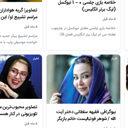
خلاصه بازی چلسی 0 – 1 نیوکسل
(لیگ برتر انگلیس)
تصاویر| گریه هواداران
مراسم تشییع او/ ای
۵ ماه قبل
۵ ماه قبل
خلاصه بازی چلسی مقابل نیوکسل در چارچوب
هفته سی ام لیگ برتر انگلیس فصل 26-
مراسم تشییع پیکر حمید هی
2025
خواننده موسیقی پاپ، با ح
هنرمندان در قطعه هنرمند
اخبار
اخبار
تصاویر محبوب‌ترین 
بیوگرافی فقیهه سلطانی دختر آیت
تلویزیونی در کنار همس
الله / شوهر فوتبالیست خانم بازیگر
+ بیوگرافی
۵ ماه قبل
را…