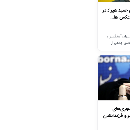
 حمید هیراد در
ن عکس ها…
راد، آهنگساز و
ضور جمعی از
ان…
مجری‌های
ر و فرزندانشان