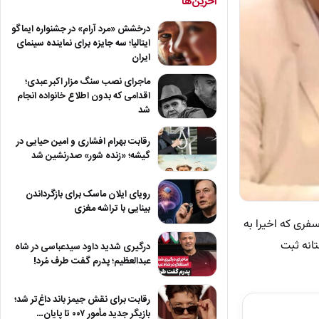
آخرین‌ها
درخشش «مرد آرام» در جشنواره ایماگو
ایتالیا؛ سه جایزه برای نماینده سینمای
ایران
ماجرای نصب سنگ مزار اکبر عبدی؛
اقدامی که بدون اطلاع خانواده انجام
شد
رقابت بهرام افشاری و امین حیایی در
گیشه؛ «زنده شور» صدرنشین شد
رویای ایلان ماسک برای بازگرداندن
بینایی با تراشه مغزی
فری که اخیرا به
انه ثبت
درگیری شدید داود سیدعباسی در شاه
عبدالعظیم؛ پدرم گفت طرف مُرد!
رقابت برای نقش جیمز باند داغ‌تر شد؛
بازیگر جدید مأمور ۰۰۷ تا پایان…