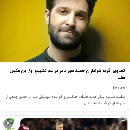
تصاویر| گریه هواداران حمید هیراد در مراسم تشییع او/ این عکس
ها…
۵ ماه قبل
مراسم تشییع پیکر حمید هیراد، آهنگساز و خواننده موسیقی پاپ، با حضور جمعی از
هنرمندان در قطعه هنرمندان…
اخبار
▶