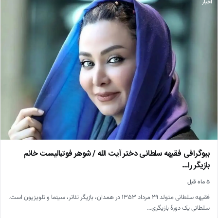
اخبار
بیوگرافی فقیهه سلطانی دختر آیت الله / شوهر فوتبالیست خانم
بازیگر را…
۵ ماه قبل
فقیهه سلطانی متولد ۲۹ مرداد ۱۳۵۳ در همدان، بازیگر تئاتر، سینما و تلویزیون است.
سلطانی یک دورهٔ بازیگری…