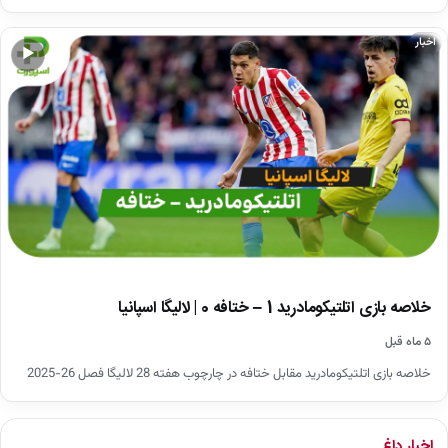
اخبار
▶
خلاصه بازی اتلتیکومادرید 1 – ختافه 0 | لالیگا اسپانیا
۵ ماه قبل
خلاصه بازی اتلتیکومادرید مقابل ختافه در چارچوب هفته 28 لالیگا فصل 26-2025
اخبار داغ