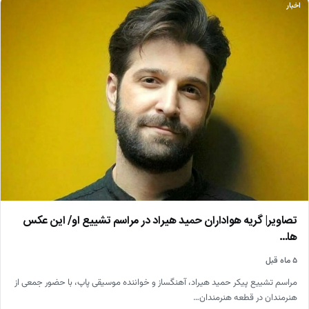
اخبار
تصاویر| گریه هواداران حمید هیراد در مراسم تشییع او/ این عکس
ها…
۵ ماه قبل
مراسم تشییع پیکر حمید هیراد، آهنگساز و خواننده موسیقی پاپ، با حضور جمعی از
هنرمندان در قطعه هنرمندان…