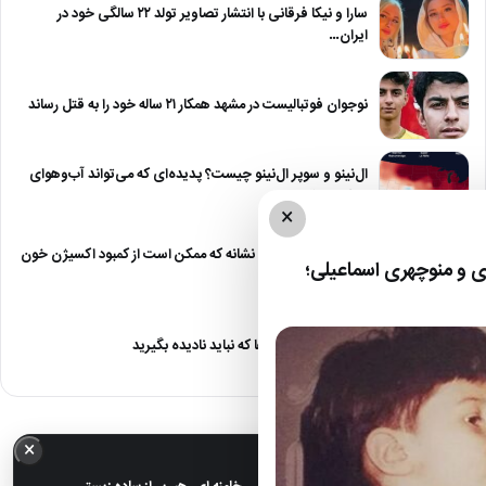
سارا و نیکا فرقانی با انتشار تصاویر تولد ۲۲ سالگی خود در
ایران…
نوجوان فوتبالیست در مشهد همکار ۲۱ ساله خود را به قتل رساند
ال‌نینو و سوپر ال‌نینو چیست؟ پدیده‌ای که می‌تواند آب‌وهوای
جهان را تغییر دهد
×
همیشه خسته‌اید؟ ۵ نشانه که ممکن است از کمبود اکسیژن خون
 و منوچهری اسماعیلی؛
خبر بدهد
۴ علامت خطر در پاها که نباید نادیده بگیرید
×
خبر مهم