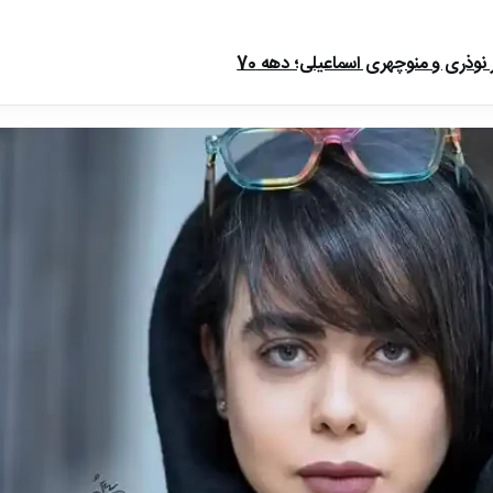
ذری و منوچهری اسماعیلی؛ دهه 70