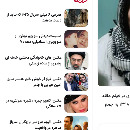
آخرین‌ها
معرفی ۶ مینی سریال ۲۰۲۵ که نباید از
دست بدهید!
صمیمت دیدنی منوچهر نوذری و
منوچهری اسماعیلی؛ دهه 70
عکس های خانوادگی مجتبی خامنه ای
رهبر پر از ساده زیستی
عکس| نیلوفر خوش خلق همسر سابق
امین حیایی با چادر
ط حمید نعمت‌الله برای بازی در فیلم مقلد
عکس| تغییر چهره «شهره صولتی» در
شیطان به افشین صادقی معرفی شد.او فارغ‌التحصیل رشته (سنتور) نوازندگی ساز ایرانی است. وی در شهریور سال ۱۳۹۸ به جمع
67 سالگی
عکس| آلبوم عروسی بازیگران سریال
ساهره در واقعیت