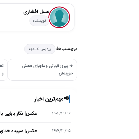
عسل افشاری
نویسنده
برچسب‌ها:
پردیس احمدیه
→ پیروز قربانی و ماجرای فحش
تغی
خوردنش
و 
مهم‌ترین اخبار
📢
عکس| نگار بابایی ب
۱۴۰۴/۱۲/۲۶
عکس| سپیده خداوردی در 25 سالگی در اولین فیلمش در
۱۴۰۴/۱۲/۲۵