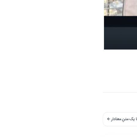
ا یک متنِ معنادار ←