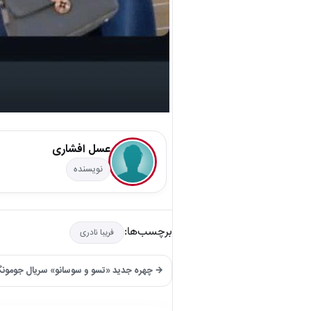
عسل افشاری
نویسنده
برچسب‌ها:
فریبا نادری
→ چهره جدید «تسو و سوسانو» سریال جومونگ در 43 و 53 