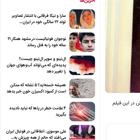
آخرین‌ها
سارا و نیکا فرقانی با انتشار تصاویر
تولد ۲۲ سالگی خود در ایران…
نوجوان فوتبالیست در مشهد همکار ۲۱
ساله خود را به قتل رساند
ال‌نینو و سوپر ال‌نینو چیست؟
پدیده‌ای که می‌تواند آب‌وهوای جهان
را تغییر دهد
همیشه خسته‌اید؟ ۵ نشانه که ممکن
است از کمبود اکسیژن خون خبر بدهد
 در این فیلم
۴ علامت خطر در پاها که نباید نادیده
بگیرید
علی موسوی: اتفاقاتی در فوتبال ایران
می‌افتد که حالم از همه چیزش به…