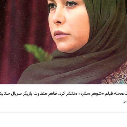
صحنه فیلم «شوهر ستاره» منتشر کرد. ظاهر متفاوت بازیگر سریال ستایش
ت.