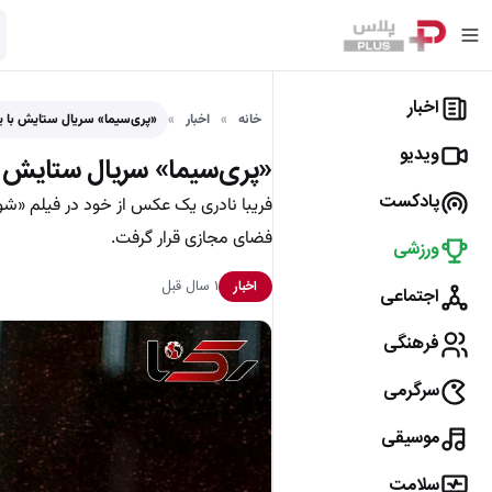
اخبار
خانه
اخبار
«پری‌سیما» سریال ستایش با 
ویدیو
«پری‌سیما» سریال ستایش 
پادکست
فریبا نادری یک عکس از خود در فیلم «شو
فضای مجازی قرار گرفت.
ورزشی
۱ سال قبل
اخبار
اجتماعی
فرهنگی
سرگرمی
موسیقی
سلامت