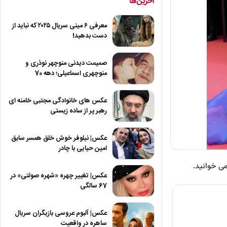
آخرین‌ها
معرفی ۶ مینی سریال ۲۰۲۵ که نباید از
دست بدهید!
صمیمت دیدنی منوچهر نوذری و
منوچهری اسماعیلی؛ دهه 70
عکس های خانوادگی مجتبی خامنه ای
رهبر پر از ساده زیستی
عکس| نیلوفر خوش خلق همسر سابق
امین حیایی با چادر
می خوانید.
عکس| تغییر چهره «شهره صولتی» در
67 سالگی
عکس| آلبوم عروسی بازیگران سریال
ساهره در واقعیت