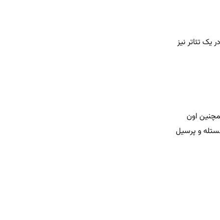
 یک تئاتر نیز
 را دارد. ازجمله در موزیک ویدئو چو شب‌های دگر حامد نیک‌پی در سال ۹۵ و همچنین اون
ستله و پرسیل