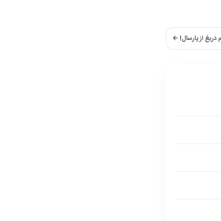
 دریغ از پارسال! ←