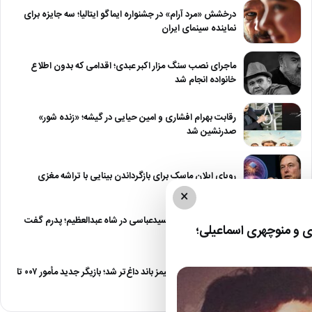
درخشش «مرد آرام» در جشنواره ایماگو ایتالیا؛ سه جایزه برای
نماینده سینمای ایران
ماجرای نصب سنگ مزار اکبر عبدی؛ اقدامی که بدون اطلاع
خانواده انجام شد
رقابت بهرام افشاری و امین حیایی در گیشه؛ «زنده شور»
صدرنشین شد
رویای ایلان ماسک برای بازگرداندن بینایی با تراشه مغزی
×
درگیری شدید داود سیدعباسی در شاه عبدالعظیم؛ پدرم گفت
 و منوچهری اسماعیلی؛
طرف مُرد!
رقابت برای نقش جیمز باند داغ‌تر شد؛ بازیگر جدید مأمور ۰۰۷ تا
پایان…