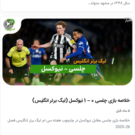
سال ۱۳۴۸ در مشهد متولد…
اخبار
▶
خلاصه بازی چلسی 0 – 1 نیوکسل (لیگ برتر انگلیس)
۵ ماه قبل
خلاصه بازی چلسی مقابل نیوکسل در چارچوب هفته سی ام لیگ برتر انگلیس فصل
26-2025