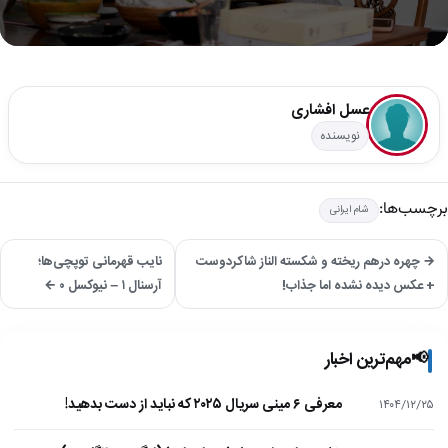
0
seconds
of
29
عسل افشاری
seconds
نویسنده
برچسب‌ها:
شام ایرانی
→ چهره درهم ریخته و شکسته الناز شاکردوست
نایب قهرمانی توپچی‌ها؛
+ عکس دیده نشده اما جذاب!
آرسنال ۱ – نیوکسل ۰ ←
📢
مهم‌ترین اخبار
معرفی ۶ مینی سریال ۲۰۲۵ که نباید از دست بدهید!
۱۴۰۴/۱۲/۲۵