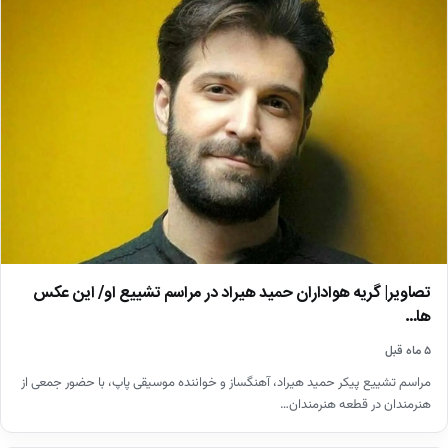
تصاویر| گریه هواداران حمید هیراد در مراسم تشییع او/ این عکس
ها…
۵ ماه قبل
مراسم تشییع پیکر حمید هیراد، آهنگساز و خواننده موسیقی پاپ، با حضور جمعی از
هنرمندان در قطعه هنرمندان…