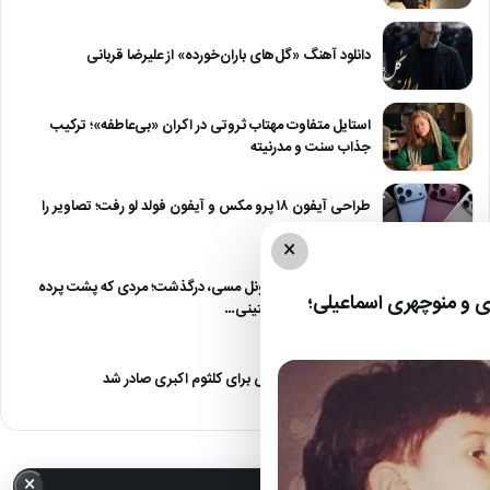
دانلود آهنگ «گل‌های باران‌خورده» از علیرضا قربانی
استایل متفاوت مهتاب ثروتی در اکران «بی‌عاطفه»؛ ترکیب
جذاب سنت و مدرنیته
طراحی آیفون ۱۸ پرو مکس و آیفون فولد لو رفت؛ تصاویر را
ببینید
×
خورخه مسی، پدر لیونل مسی، درگذشت؛ مردی که پشت پرده
 و منوچهری اسماعیلی؛
موفقیت ستاره آرژانتینی…
حکم ۱۰ فقره قصاص برای کلثوم اکبری صادر شد
×