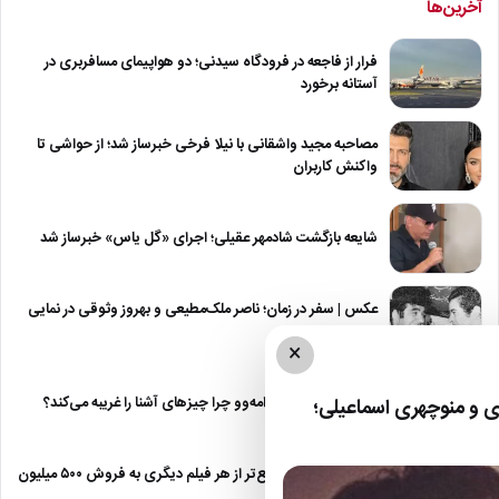
آخرین‌ها
فرار از فاجعه در فرودگاه سیدنی؛ دو هواپیمای مسافربری در
آستانه برخورد
مصاحبه مجید واشقانی با نیلا فرخی خبرساز شد؛ از حواشی تا
واکنش کاربران
شایعه بازگشت شادمهر عقیلی؛ اجرای «گل یاس» خبرساز شد
عکس | سفر در زمان؛ ناصر ملک‌مطیعی و بهروز وثوقی در نمایی
از…
×
نقطه مقابل دژاوو؛ ژامه‌وو چرا چیزهای آشنا را غریبه می‌کند؟
 و منوچهری اسماعیلی؛
«مرد عنکبوتی» سریع‌تر از هر فیلم دیگری به فروش ۵۰۰ میلیون
دلاری رسید