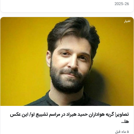
26-2025
اخبار
تصاویر| گریه هواداران حمید هیراد در مراسم تشییع او/ این عکس
ها…
۵ ماه قبل