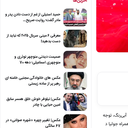
آخرین‌ها
حمید استیلی از غم از دست دادن پدر و
مادر گفت؛ روایت صریح…
معرفی ۶ مینی سریال ۲۰۲۵ که نباید از
دست بدهید!
صمیمت دیدنی منوچهر نوذری و
منوچهری اسماعیلی؛ دهه 70
عکس های خانوادگی مجتبی خامنه ای
رهبر پر از ساده زیستی
عکس| نیلوفر خوش خلق همسر سابق
امین حیایی با چادر
فته به نام «فلیسیتی» (Felicity) در لباس شب آبی‌رنگ، توجه
عکس| تغییر چهره «شهره صولتی» در
راه جولیا د
67 سالگی