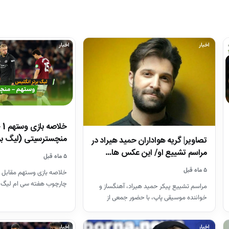
اخبار
اخبار
منچسترسیتی (لیگ بر
تصاویر| گریه هواداران حمید هیراد در
مراسم تشییع او/ این عکس ها…
۵ ماه قبل
۵ ماه قبل
خلاصه بازی وستهم مقابل 
چارچوب هفته سی ام لیگ 
مراسم تشییع پیکر حمید هیراد، آهنگساز و
26-2025
خواننده موسیقی پاپ، با حضور جمعی از
هنرمندان در قطعه هنرمندان…
اخبار
اخبار