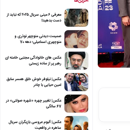
آخرین‌ها
معرفی ۶ مینی سریال ۲۰۲۵ که نباید از
دست بدهید!
صمیمت دیدنی منوچهر نوذری و
منوچهری اسماعیلی؛ دهه 70
عکس های خانوادگی مجتبی خامنه ای
رهبر پر از ساده زیستی
عکس| نیلوفر خوش خلق همسر سابق
امین حیایی با چادر
عکس| تغییر چهره «شهره صولتی» در
67 سالگی
عکس| آلبوم عروسی بازیگران سریال
ساهره در واقعیت