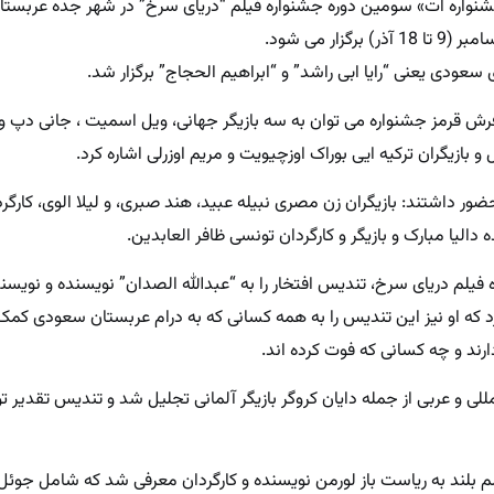
شنواره ات» سومین دوره جشنواره فیلم “دریای سرخ” در شهر جده عربستا
ی سعودی یعنی “رایا ابی راشد” و “ابراهیم الحجاج” برگزار شد.
فرش قرمز جشنواره می توان به سه بازیگر جهانی، ویل اسمیت ، جانی دپ و
 و بازیگران ترکیه ایی بوراک اوزچیویت و مریم اوزرلی اشاره کرد.
ور داشتند: بازیگران زن مصری نبیله عبید، هند صبری، و لیلا الوی، کارگ
دالیا مبارک و بازیگر و کارگردان تونسی ظافر العابدین.
 فیلم دریای سرخ، تندیس افتخار را به “عبدالله الصدان” نویسنده و نویس
 که او نیز این تندیس را به همه کسانی که به درام عربستان سعودی کمک 
رند و چه کسانی که فوت کرده اند.
 3 نام هنری بین المللی و عربی از جمله دایان کروگر بازیگر آلمانی تجلیل شد و تندیس تقد
 بلند به ریاست باز لورمن نویسنده و کارگردان معرفی شد که شامل جوئل ک