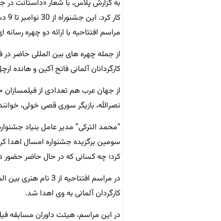
به گزارش پلاس، با شعار «داستانت در ج
کار کرد. این جشنوراه از 30 نوامبر تا 9 دسامبر (9 تا 18 آذر)‌ برگزار می شود.
مراسم افتتاحیه با ارائه دو چهره رسانه ا
از جمله چهره های بین المللی حاضر در 
کارگردانان آلمانی فاتح آکین و هانده ارچل
از جهان عرب هم تعدادی از فیلمسازان حض
نصرالله، بازیگر سوری قصی خولی، خواننده 
“محمد الترکی” مدیر عامل بنیاد جشنواره
سومین برگزیده جشنواره امسال اهدا کرد
کرد؛ چه کسانی که در حال حاضر حضور دا
در مراسم افتتاحیه از
کارگردان آلمانی به وی اهدا شد.
در این مراسم، هیئت داوران مسابقه فیلم