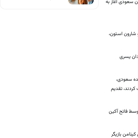
ن سعودی آغاز به
 شارون استون،
ردان یسری
نده سعودی،
کردند، تقدیم
یر توسط فاتح آکین
ینامن بازیگر