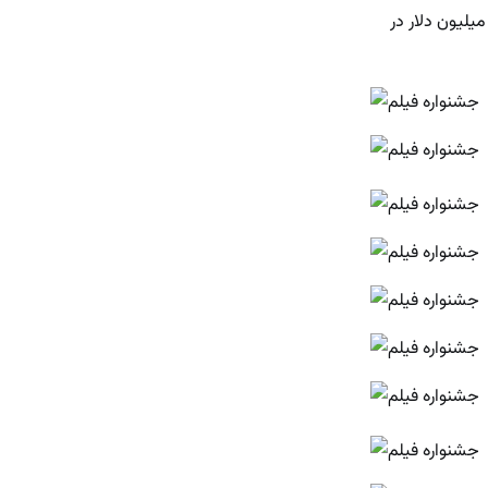
 گزارش شرکت چندملیتی و حسابداری ” PwC”، درآمد گیشه سینما در عربستان سعودی تا سال 2030 به 950 میلیون دلار در