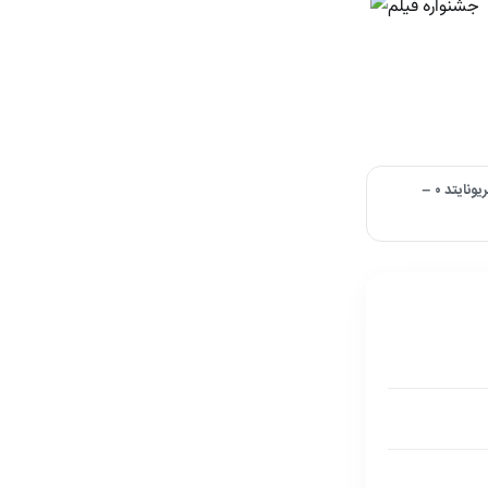
تفاوت منچستر در انگلیس و لیگ اروپا؛ منچستریونایتد ۰ –