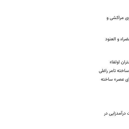
وی مراکشی و
راء و العنود
ن آنها «دختران اولفا»
خته تامر راغلی
های عصر» ساخته
ت درآمدزایی در