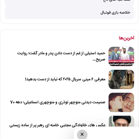
خلاصه بازی فوتبال
آخرین‌ها
حمید استیلی از غم از دست دادن پدر و مادر گفت؛ روایت
صریح…
معرفی ۶ مینی سریال ۲۰۲۵ که نباید از دست بدهید!
صمیمت دیدنی منوچهر نوذری و منوچهری اسماعیلی؛ دهه 70
عکس های خانوادگی مجتبی خامنه ای رهبر پر از ساده زیستی
×