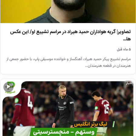
تصاویر| گریه هواداران حمید هیراد در مراسم تشییع او/ این عکس
ها…
۵ ماه قبل
مراسم تشییع پیکر حمید هیراد، آهنگساز و خواننده موسیقی پاپ، با حضور جمعی از
هنرمندان در قطعه هنرمندان…
اخبار
▶