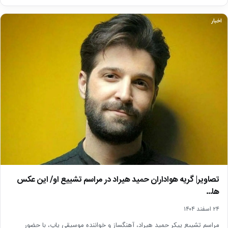
اخبار
تصاویر| گریه هواداران حمید هیراد در مراسم تشییع او/ این عکس
ها…
۲۴ اسفند ۱۴۰۴
مراسم تشییع پیکر حمید هیراد، آهنگساز و خواننده موسیقی پاپ، با حضور