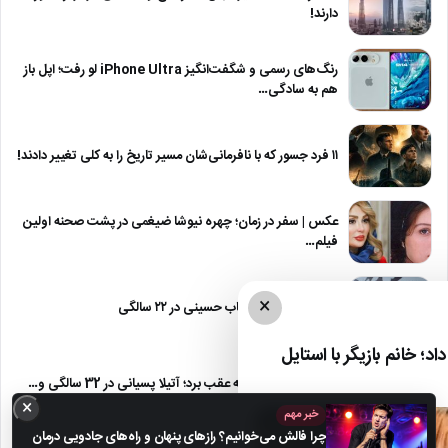
دارند!
رنگ‌های رسمی و شگفت‌انگیز iPhone Ultra لو رفت؛ اپل باز
هم به سادگی…
۱۱ فرد جسور که با نافرمانی‌شان مسیر تاریخ را به کلی تغییر دادند!
عکس | سفر در زمان؛ چهره نیوشا ضیغمی در پشت صحنه اولین
فیلم…
×
تغییر چهره پسر شهاب حسینی در ۲۲ سالگی
د؛ خانم بازیگر با استایل
چهره‌ای که زمان را به عقب برد؛ آتیلا پسیانی در 32 سالگی و…
×
خبر مهم
چرا فالش می‌خوانیم؟ رازهای پنهان و راه‌های جادویی درمان