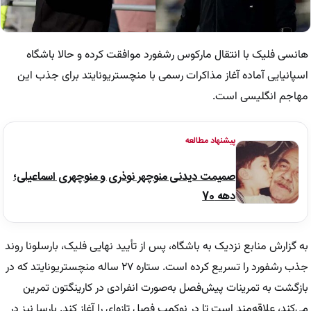
هانسی فلیک با انتقال مارکوس رشفورد موافقت کرده و حالا باشگاه
اسپانیایی آماده آغاز مذاکرات رسمی با منچستریونایتد برای جذب این
مهاجم انگلیسی است.
پیشنهاد مطالعه
صمیمت دیدنی منوچهر نوذری و منوچهری اسماعیلی؛
دهه 70
به گزارش منابع نزدیک به باشگاه، پس از تأیید نهایی فلیک، بارسلونا روند
جذب رشفورد را تسریع کرده است. ستاره ۲۷ ساله منچستریونایتد که در
بازگشت به تمرینات پیش‌فصل به‌صورت انفرادی در کارینگتون تمرین
می‌کند، علاقه‌مند است تا در نوکمپ فصل تازه‌ای را آغاز کند. بارسا نیز در