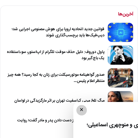
آخرین‌ها
قوانین جدید اتحادیه اروپا برای هوش مصنوعی اجرایی شد؛
دیپ‌فیک‌ها باید برچسب‌گذاری شوند
پاول دوروف: دلیل حذف موقت تلگرام از اپ‌استور، سوءاستفاده
یک باج‌گیر بود
صدور گواهینامه موتورسیکلت برای زنان به کجا رسید؟ همه چیز
منتظر اعلام پلیس…
مرگ تلخ مربی کراسفیت تهران بر اثر مارگزیدگی در لواسان
×
حمید استیلی از غم از دست دادن پدر و مادر گفت؛ روایت
 و منوچهری اسماعیلی؛
صریح…