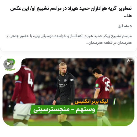
تصاویر| گریه هواداران حمید هیراد در مراسم تشییع او/ این عکس
ها…
۵ ماه قبل
مراسم تشییع پیکر حمید هیراد، آهنگساز و خواننده موسیقی پاپ، با حضور جمعی از
هنرمندان در قطعه هنرمندان…
اخبار
▶